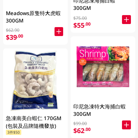
印尼急凍海捕白蝦
300GM
Meadows原隻特大虎蝦
$75.00
300GM
$55
.00
$62.90
$39
.00
印尼急凍特大海捕白蝦
300GM
急凍南美白蝦仁 170GM
$99.00
(包裝及品牌隨機發放)
$62
.00
3件$50