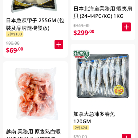
日本北海道業務用 蝦夷扇
貝 (24-44PC/KG) 1KG
日本急凍帶子 255GM (包
$349.00
裝及品牌隨機發放)
$299
.00
2件$100
$90.00
$69
.00
加拿大急凍多春魚
120GM
2件$24
越南 業務用 原隻熟白蝦
$30.00