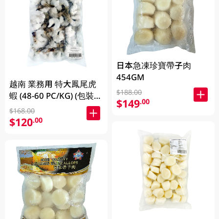
日本急凍珍寶帶子肉
454GM
越南 業務用 特大鳳尾虎
$188.00
蝦 (48-60 PC/KG) (包裝及
$149
.00
品牌隨機發放)
$168.00
$120
.00