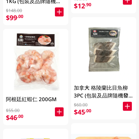
1KG (包裝及品牌隨機發
$12
.90
放)
$148.00
$99
.00
加拿大 格陵蘭比目魚柳
3PC (包裝及品牌隨機發
阿根廷紅蝦仁 200GM
放)
$60.00
$55.00
$45
.00
$46
.00