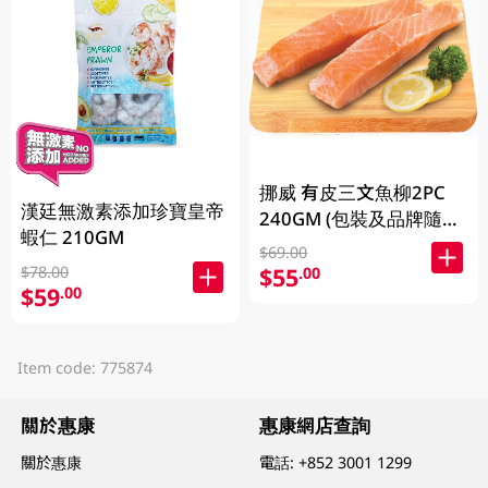
挪威 有皮三文魚柳2PC
漢廷無激素添加珍寶皇帝
240GM (包裝及品牌隨機
蝦仁 210GM
發放)
$69.00
$78.00
$55
.00
$59
.00
Item code: 775874
關於惠康
惠康網店查詢
關於惠康
電話:
+852 3001 1299