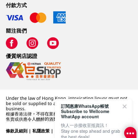
付款方式
關注我們
優質纲店認證
Under the law of Hong Kong, intoxicating liquor must not
be sold or supplied to a minor (under 18) in the course of
訂閱惠康WhatsApp帳號
business.
Subscribe to Wellcome
根據香港法律，不得在業務過程中，向未成年人 (18 歲以下人士)
WhatApp account
售賣或供應令人醺醉的酒類。
快人一步接收至抵資訊！
條款及細則
|
私隱政策
|
DFI零售集團
Stay one step ahead and grab
the best deals!