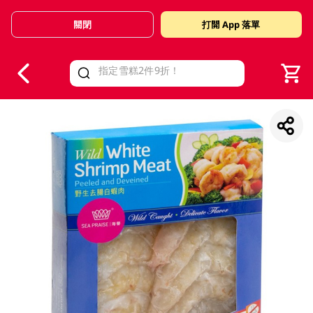
關閉
打開 App 落單
V
alid Until 30 June 2026