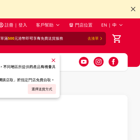
註冊 | 登入
客戶幫助
門店位置
EN | 中
訂單滿
500
元港幣即可享有免費送貨服務
去湊單
，不同地區所提供的產品有機會具
「網購店取」於指定門店免費自取。
選擇送貨方式