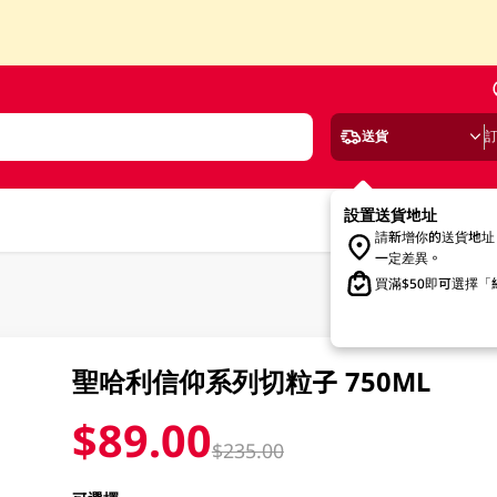
送貨
設置送貨地址
請新增你的送貨地址
一定差異。
買滿$50即可選擇
聖哈利信仰系列切粒子 750ML
$89.00
$235.00