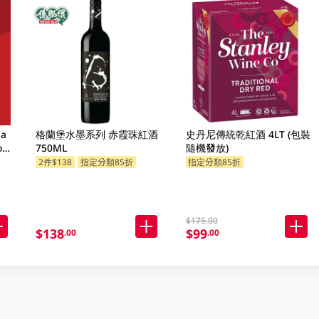
sa
格蘭堡水墨系列 赤霞珠紅酒
史丹尼傳統乾紅酒 4LT (包裝
o
750ML
隨機發放)
2件$138
指定分類85折
指定分類85折
$175.00
$138
$99
.00
.00