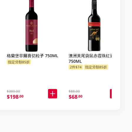
格蘭堡菲爾賽切粒子 750ML
澳洲黃尾袋鼠赤霞珠紅酒
750ML
指定分類85折
2件$74
指定分類85折
$380.00
$88.00
$198
$68
.00
.00