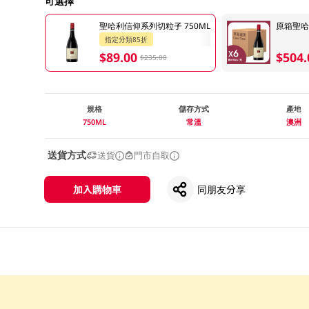
可選擇
聖哈利信仰系列切粒子 750ML
原箱聖哈利
指定分類85折
$89.00
$504.
$235.00
規格
儲存方式
產地
750ML
常溫
澳洲
送貨方式
送貨
門市自取
加入購物車
同朋友分享