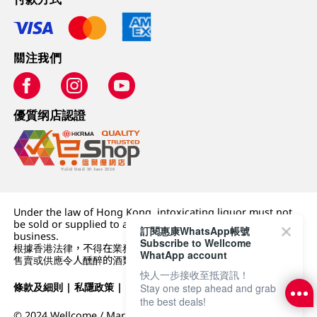
關注我們
優質纲店認證
Under the law of Hong Kong, intoxicating liquor must not
be sold or supplied to a minor (under 18) in the course of
訂閱惠康WhatsApp帳號
business.
Subscribe to Wellcome
根據香港法律，不得在業務過程中，向未成年人 (18 歲以下人士)
WhatApp account
售賣或供應令人醺醉的酒類。
快人一步接收至抵資訊！
條款及細則
|
私隱政策
|
DFI零售集團
Stay one step ahead and grab
the best deals!
© 2024 Wellcome / Market Place. The Dairy Farm Company