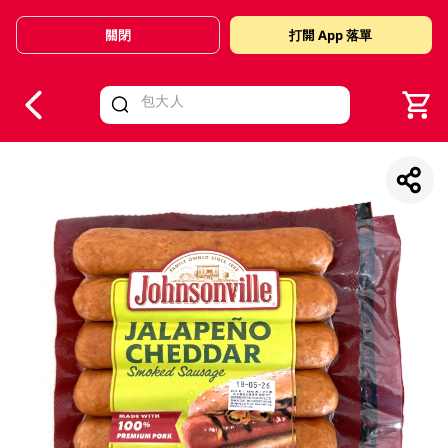
關閉
打開 App 落單
V
alid Until 30 June 2026