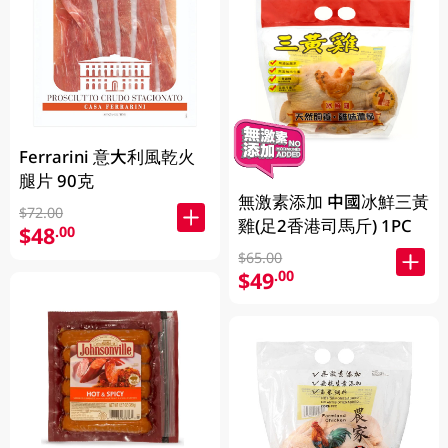
Ferrarini 意大利風乾火
腿片 90克
無激素添加 中國冰鮮三黃
$72.00
雞(足2香港司馬斤) 1PC
$48
.00
$65.00
$49
.00