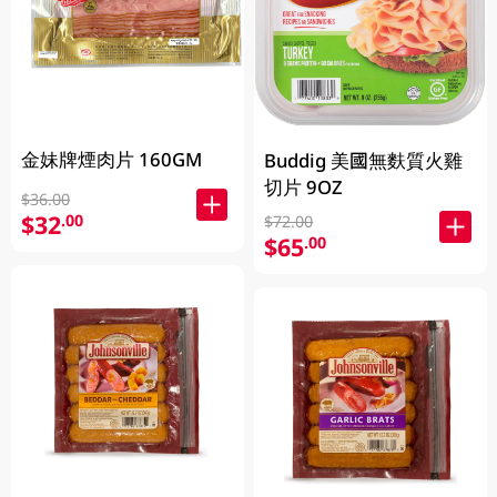
金妹牌煙肉片 160GM
Buddig 美國無麩質火雞
切片 9OZ
$36.00
$32
.00
$72.00
$65
.00