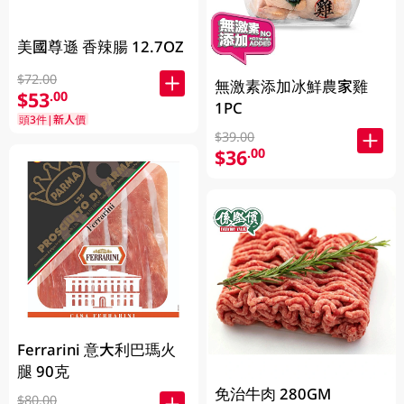
美國尊遜 香辣腸 12.7OZ
$72.00
無激素添加冰鮮農家雞
$53
.00
1PC
頭3件|新人價
$39.00
$36
.00
Ferrarini 意大利巴瑪火
腿 90克
免治牛肉 280GM
$80.00