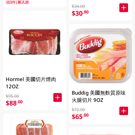
頭3件|新人價
$34.00
$30
.90
Hormel 美國切片煙肉
12OZ
Buddig 美國無麩質原味
$95.00
火腿切片 9OZ
$88
.00
$72.00
$65
.00