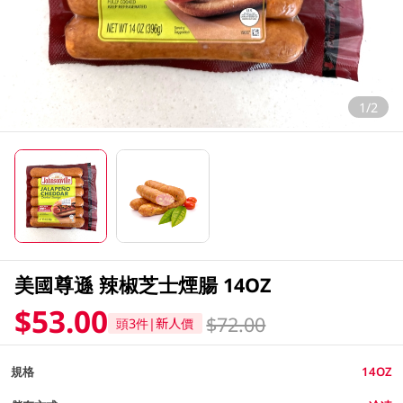
1/2
美國尊遜 辣椒芝士煙腸 14OZ
$53.00
$72.00
頭3件|新人價
規格
14OZ