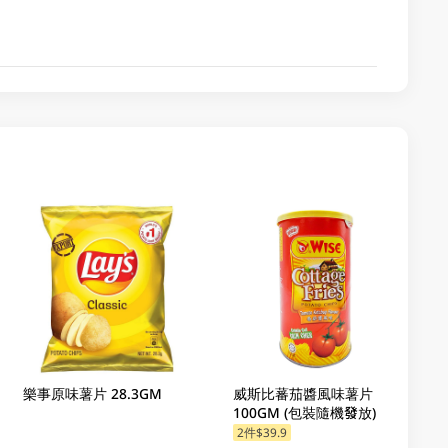
樂事原味薯片 28.3GM
威斯比蕃茄醬風味薯片
100GM (包裝隨機發放)
2件$39.9