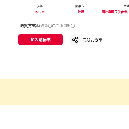
規格
儲存方式
產
158GM
常溫
圖片產區只供參考,
送貨方式
送貨
門市自取
加入購物車
同朋友分享