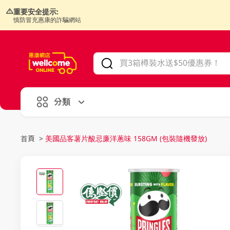
重要安全提示:
慎防冒充惠康的詐騙網站
V
alid Until 30 June 2026
分類
首頁
>
美國品客薯片酸忌廉洋蔥味 158GM (包裝隨機發放)