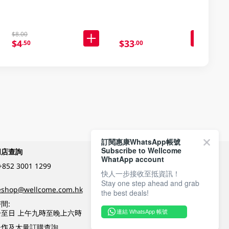
$8.00
$4
$33
.50
.00
訂閱惠康WhatsApp帳號
Subscribe to Wellcome
網店查詢
付款方式
WhatApp account
+852 3001 1299
快人一步接收至抵資訊！
Stay one step ahead and grab
關注我們
eshop@wellcome.com.hk
the best deals!
間:
至日 上午九時至晚上六時
連結 WhatsApp 帳號
優質纲店認證
合作及大量訂購查詢