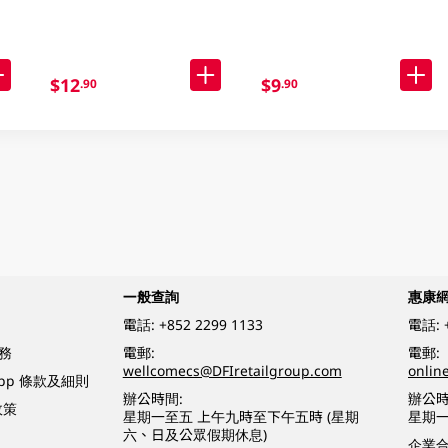
$12
$9
.90
.90
一般查詢
惠康
電話:
+852 2299 1133
電話:
務
電郵:
電郵:
wellcomecs@DFIretailgroup.com
onlin
App 條款及細則
辦公時間:
辦公時
政策
星期一至五 上午九時至下午五時 (星期
星期一
六、日及公眾假期休息)
企業