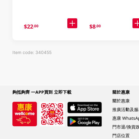
$22
$8
.00
.00
Item code: 340455
夠抵夠齊 一APP買到 立即下載
關於惠康
關於惠康
推廣活動及服
惠康 Whats
門市退/換貨
門店位置