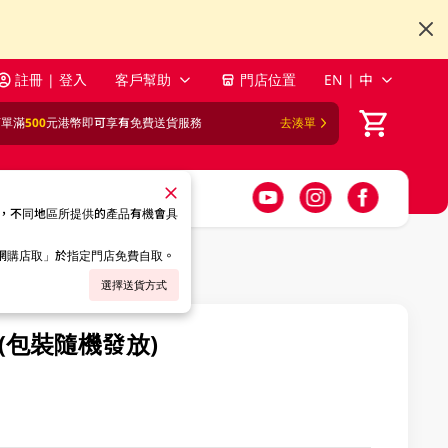
註冊 | 登入
客戶幫助
門店位置
EN | 中
訂單滿
500
元港幣即可享有免費送貨服務
去湊單
，不同地區所提供的產品有機會具
「網購店取」於指定門店免費自取。
選擇送貨方式
(包裝隨機發放)