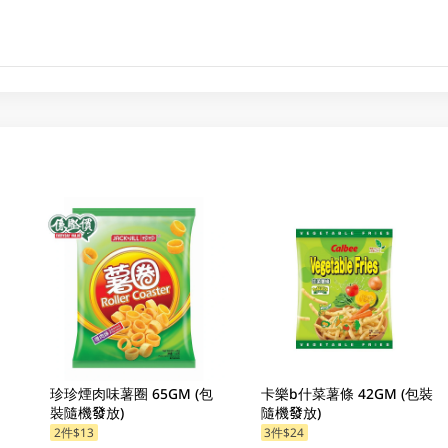
珍珍煙肉味薯圈 65GM (包
卡樂b什菜薯條 42GM (包裝
裝隨機發放)
隨機發放)
2件$13
3件$24