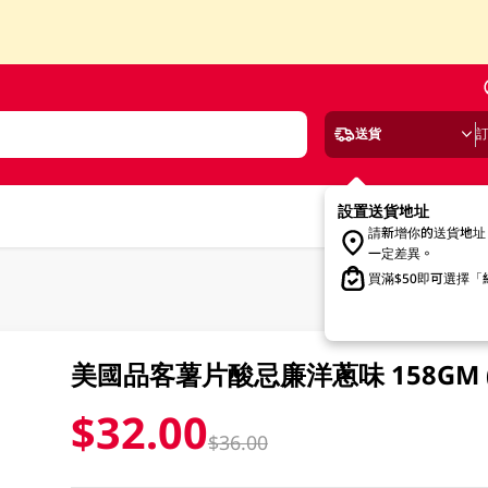
送貨
設置送貨地址
請新增你的送貨地址
一定差異。
買滿$50即可選擇
美國品客薯片酸忌廉洋蔥味 158GM 
$32.00
$36.00