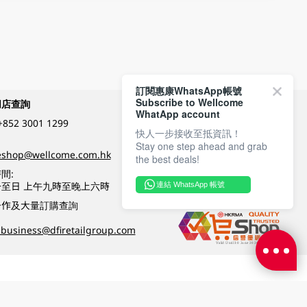
訂閱惠康WhatsApp帳號
Subscribe to Wellcome
網店查詢
付款方式
WhatApp account
+852 3001 1299
快人一步接收至抵資訊！
Stay one step ahead and grab
關注我們
eshop@wellcome.com.hk
the best deals!
間:
至日 上午九時至晚上六時
連結 WhatsApp 帳號
優質纲店認證
合作及大量訂購查詢
business@dfiretailgroup.com
條款及細則
|
私隱政策
|
DFI零售集團