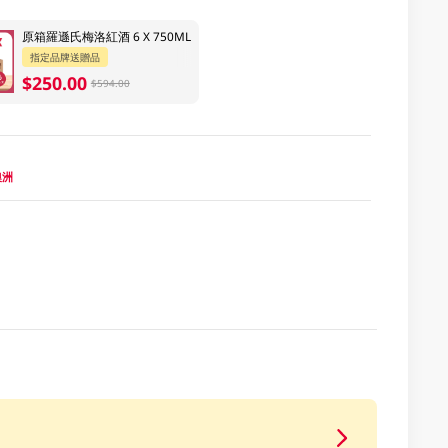
原箱羅遜氏梅洛紅酒 6 X 750ML
指定品牌送贈品
$250.00
$594.00
 澳洲