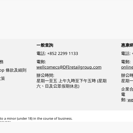
一般查詢
惠康
電話:
+852 2299 1133
電話:
務
電郵:
電郵:
wellcomecs@DFIretailgroup.com
onlin
App 條款及細則
辦公時間:
辦公時
政策
星期一至五 上午九時至下午五時 (星期
星期一
六、日及公眾假期休息)
企業
電
郵:
we
o a minor (under 18) in the course of business.
醉的酒類。
eserved.