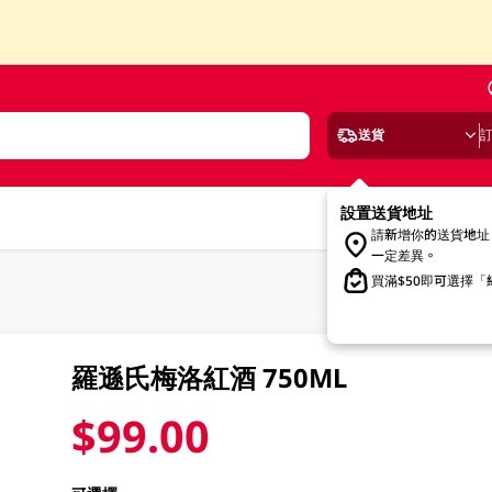
送貨
設置送貨地址
請新增你的送貨地址
一定差異。
買滿$50即可選擇
羅遜氏梅洛紅酒 750ML
$99.00