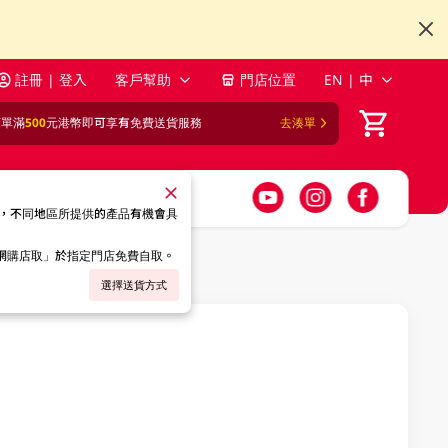
註冊 | 登入
客戶幫助
門店位置
EN | 中
訂單滿
500
元港幣即可享有免費送貨服務
去湊單
，不同地區所提供的產品有機會具
「網購店取」於指定門店免費自取。
選擇送貨方式