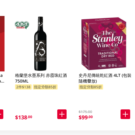
sa
格蘭堡水墨系列 赤霞珠紅酒
史丹尼傳統乾紅酒 4LT (包裝
o
750ML
隨機發放)
2件$138
指定分類85折
指定分類85折
$175.00
$138
$99
.00
.00