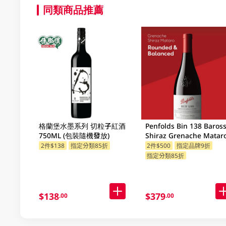
同類商品推薦
格蘭堡水墨系列 切粒子紅酒
Penfolds Bin 138 Baros
750ML (包裝隨機發放)
Shiraz Grenache Matar
750ML
2件$138
指定分類85折
2件$500
指定品牌9折
指定分類85折
$138
$379
.00
.00