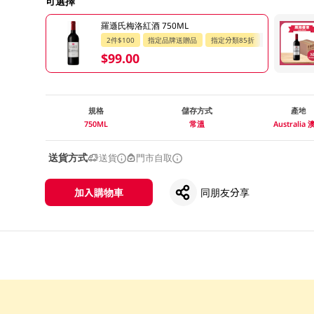
可選擇
羅遜氏梅洛紅酒 750ML
2件$100
指定品牌送贈品
指定分類85折
$99.00
規格
儲存方式
產地
750ML
常溫
Australia
送貨方式
送貨
門市自取
加入購物車
同朋友分享