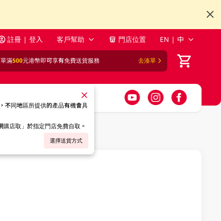
註冊 | 登入
客戶幫助
門店位置
EN | 中
訂單滿
500
元港幣即可享有免費送貨服務
去湊單
，不同地區所提供的產品有機會具
「網購店取」於指定門店免費自取。
選擇送貨方式