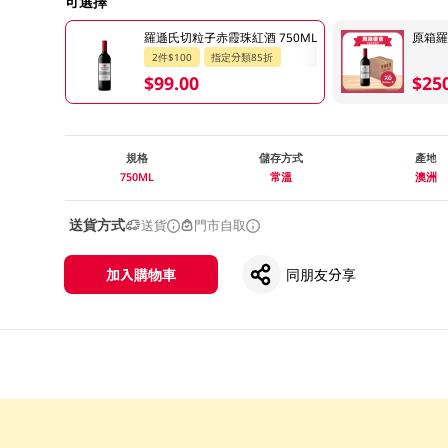
可選擇
羅遜氏切粒子赤霞珠紅酒 750ML
原箱羅
2件$100
指定分類85折
$99.00
$25
規格
儲存方式
產地
750ML
常溫
澳洲
送貨方式
送貨
門市自取
加入購物車
同朋友分享