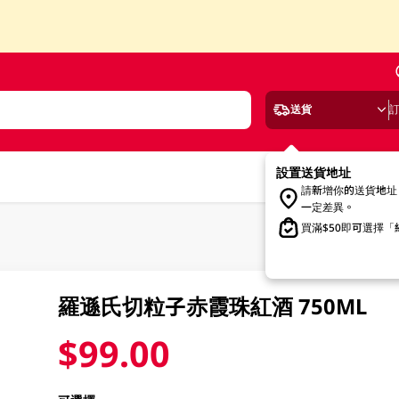
送貨
設置送貨地址
請新增你的送貨地址
一定差異。
買滿$50即可選擇
羅遜氏切粒子赤霞珠紅酒 750ML
$99.00