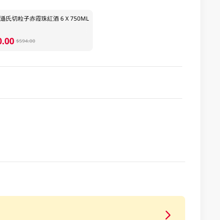
遜氏切粒子赤霞珠紅酒 6 X 750ML
0.00
$594.00