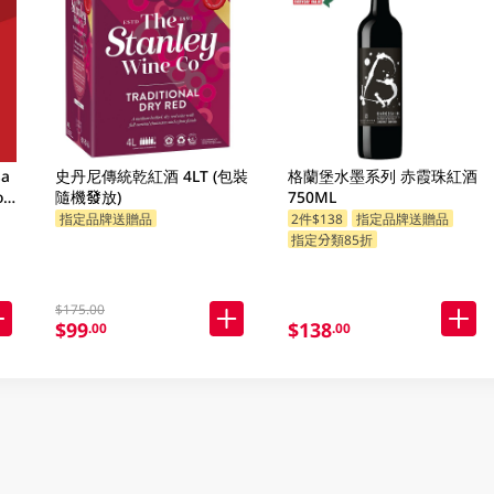
sa
史丹尼傳統乾紅酒 4LT (包裝
格蘭堡水墨系列 赤霞珠紅酒
o
隨機發放)
750ML
指定品牌送贈品
2件$138
指定品牌送贈品
指定分類85折
指定分類85折
$175.00
$99
$138
.00
.00