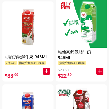
維他高鈣低脂牛奶
明治頂級鮮牛奶 946ML
946ML
2件$46
指定分類享$13換購
指定分類享$13換購
$23.50
$33
$22
.00
.50