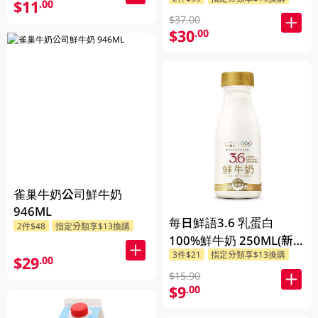
$11
.00
$37.00
$30
.00
雀巢牛奶公司鮮牛奶
946ML
每日鮮語3.6 乳蛋白
2件$48
指定分類享$13換購
100%鮮牛奶 250ML(新
3件$21
指定分類享$13換購
舊包裝隨機發貨)
$29
.00
$15.90
$9
.00