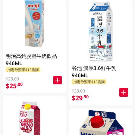
明治高鈣脫脂牛奶飲品
946ML
谷池 濃厚3.6鮮牛乳
指定分類享$13換購
946ML
$28.00
指定分類享$13換購
$25
.00
$38.00
$29
.90