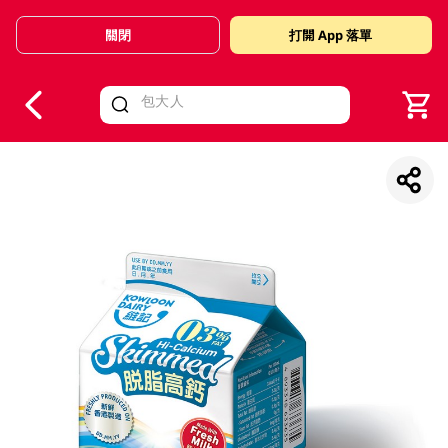
關閉
打開 App 落單
V
alid Until 30 June 2026