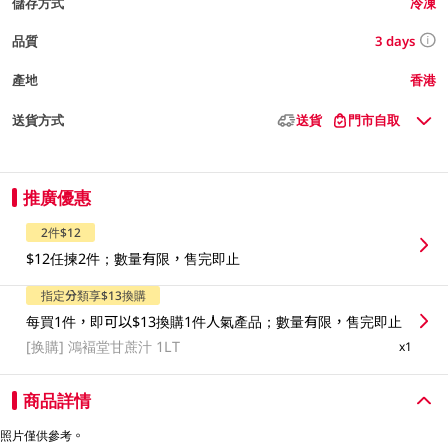
儲存方式
冷凍
3 days
品質
產地
香港
送貨方式
送貨
門市自取
推廣優惠
2件$12
$12任揀2件；數量有限，售完即止
指定分類享$13換購
每買1件，即可以$13換購1件人氣產品；數量有限，售完即止
[换購]
鴻褔堂甘蔗汁 1LT
x1
商品詳情
照片僅供參考。