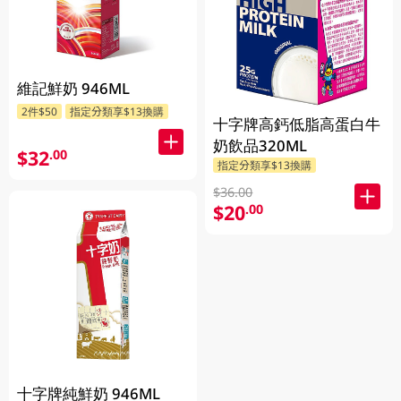
維記鮮奶 946ML
2件$50
指定分類享$13換購
十字牌高鈣低脂高蛋白牛
奶飲品320ML
$32
.00
指定分類享$13換購
$36.00
$20
.00
十字牌純鮮奶 946ML