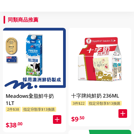
同類商品推薦
十字牌純鮮奶 236ML
Meadows全脂鮮牛奶
1LT
3件$22
指定分類享$13換購
2件$38
指定分類享$13換購
$9
.50
$38
.00