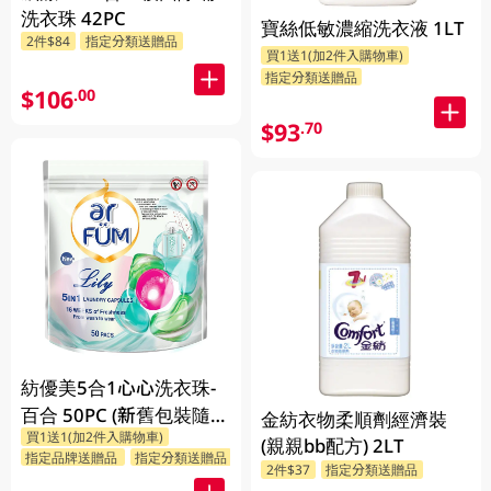
洗衣珠 42PC
寶絲低敏濃縮洗衣液 1LT
2件$84
指定分類送贈品
買1送1(加2件入購物車)
指定分類送贈品
$106
.00
$93
.70
紡優美5合1心心洗衣珠-
百合 50PC (新舊包裝隨機
金紡衣物柔順劑經濟裝
買1送1(加2件入購物車)
發送)
(親親bb配方) 2LT
指定品牌送贈品
指定分類送贈品
2件$37
指定分類送贈品