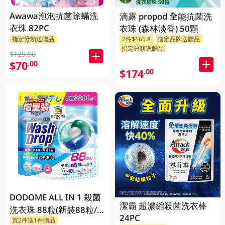
Awawa泡泡抗菌除蟎洗
滴露 propod 全能抗菌洗
衣珠 82PC
衣珠 (森林淡香) 50顆
指定分類送贈品
2件$165.8
指定品牌送贈品
指定分類送贈品
$129.90
$70
.00
$174
.00
DODOME ALL IN 1 殺菌
潔霸 超濃縮殺菌洗衣棒
洗衣珠 88粒(新裝88粒/舊
24PC
買2件送1件贈品
裝72粒隨機發貨)