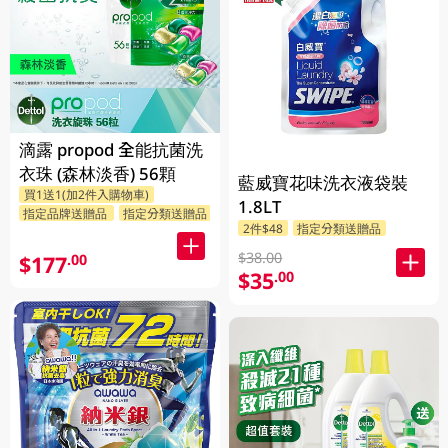
滴露 propod 全能抗菌洗
衣珠 (森林淡香) 56顆
藍威寶花味洗衣液袋裝
買1送1(加2件入購物車)
1.8LT
指定品牌送贈品
指定分類送贈品
2件$48
指定分類送贈品
$38.00
$177
.00
$35
.00