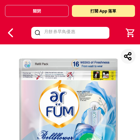
關閉
打開 App 落單
V
alid Until 30 June 2026