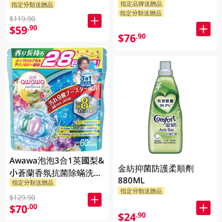
指定品牌送贈品
指定分類送贈品
指定分類送贈品
$119.90
$59
.90
$76
.90
Awawa泡泡3合1英國梨&
金紡抑菌防護柔順劑
小蒼蘭香氛抗菌除蟎洗衣
880ML
指定分類送贈品
珠 60PC
指定分類送贈品
$129.90
$70
.00
$24
.90