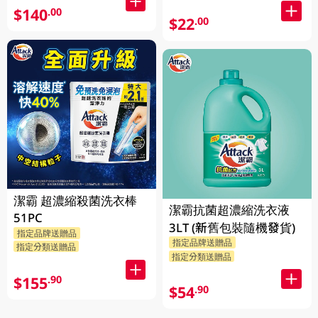
$140
.00
$22
.00
潔霸 超濃縮殺菌洗衣棒
潔霸抗菌超濃縮洗衣液
51PC
3LT (新舊包裝隨機發貨)
指定品牌送贈品
指定品牌送贈品
指定分類送贈品
指定分類送贈品
$155
.90
$54
.90