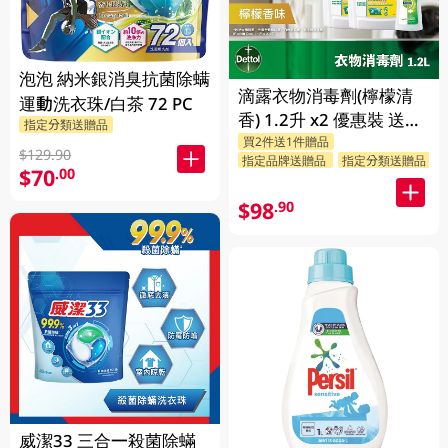
泡泡 納米銀消臭抗菌除螨
滴露衣物消毒劑(檸檬清
運動洗衣珠/白茶 72 PC
香) 1.2升 x2 優惠裝 送贈
指定分類送贈品
買2件送1件贈品
品 (贈品隨機發送)
$129.90
指定品牌送贈品
指定分類送贈品
$70
.00
$98
.90
威潔33 三合一殺菌除蟎