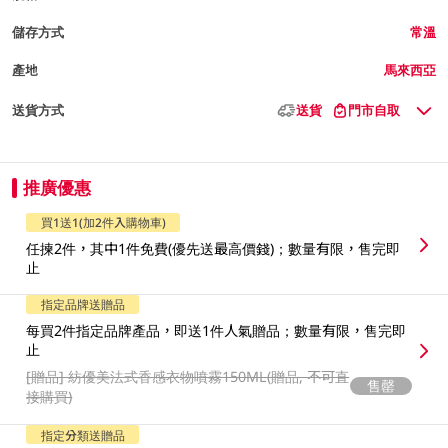
儲存方式
常溫
產地
馬來西亞
送貨方式
送貨
門市自取
推廣優惠
買1送1(加2件入購物車)
任揀2件，其中1件免費(優先送最高價錢)；數量有限，售完即
止
指定品牌送贈品
每買2件指定品牌產品，即送1件人氣贈品；數量有限，售完即
止
[贈品]
紡優美法式香感衣物噴霧150ML(贈品, 不可直
售罄
接購買)
指定分類送贈品