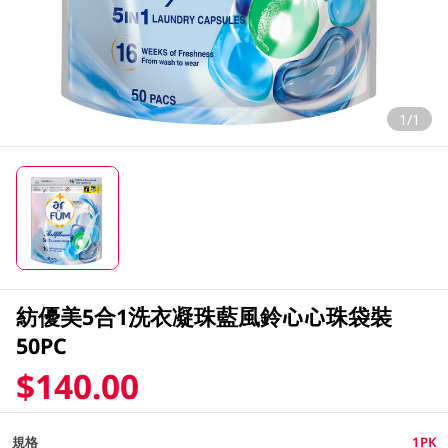
1/1
紡優美5合1洗衣凝珠藍風鈴心心珠袋裝
50PC
$140.00
規格
1PK