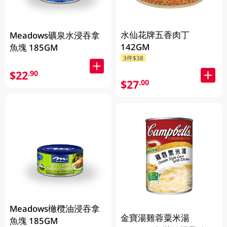
水仙花牌五香肉丁
Meadows礦泉水浸吞拿
142GM
魚塊 185GM
3件$38
$22
.90
$27
.00
Meadows橄欖油浸吞拿
金寶湯雞蓉粟米湯
魚塊 185GM