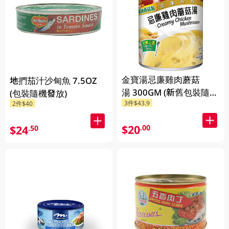
金寶湯忌廉雞肉蘑菇
地捫茄汁沙甸魚 7.5OZ
湯 300GM (新舊包裝隨機
(包裝隨機發放)
3件$43.9
發貨) (包裝隨機發放)
2件$40
$20
.00
$24
.50