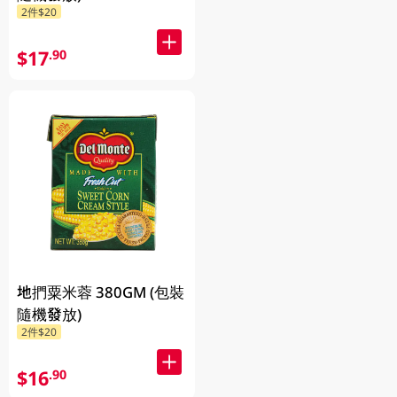
2件$20
$17
.90
地捫粟米蓉 380GM (包裝
隨機發放)
2件$20
$16
.90