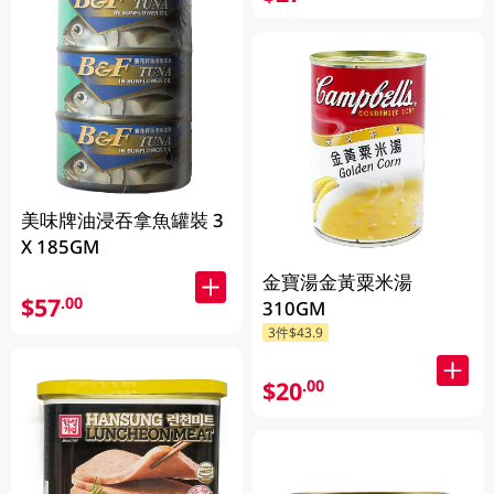
美味牌油浸吞拿魚罐裝 3
X 185GM
金寶湯金黃粟米湯
$57
.00
310GM
3件$43.9
$20
.00