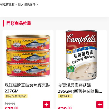
可選擇原箱。 照片僅供參考。
同類商品推薦
珠江橋牌豆豉鯪魚優惠裝
金寶湯忌廉蘑菇湯
227GM
295GM (新舊包裝隨機發
指定品牌送贈品
3件$43.9
貨) (包裝隨機發放)
$89.90
$79
$20
.00
.00