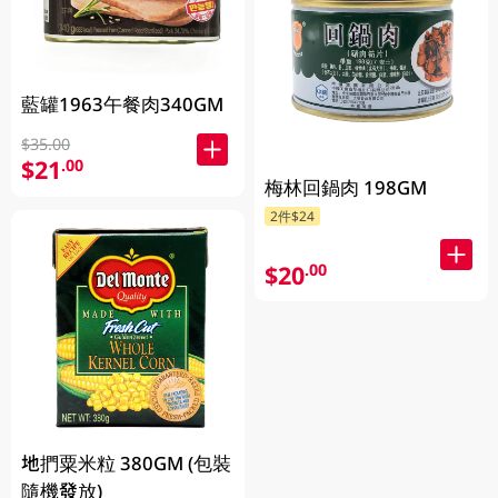
藍罐1963午餐肉340GM
$35.00
$21
.00
梅林回鍋肉 198GM
2件$24
$20
.00
地捫粟米粒 380GM (包裝
隨機發放)