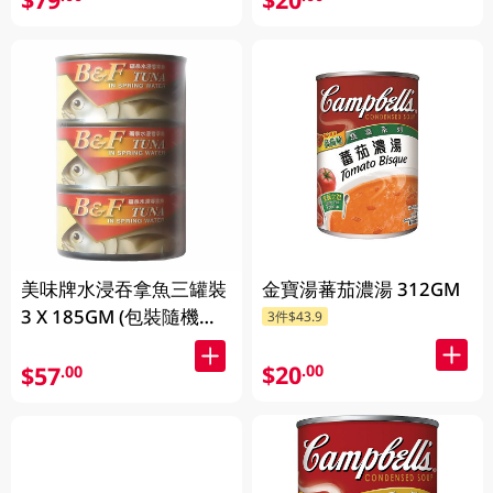
美味牌水浸吞拿魚三罐裝
金寶湯蕃茄濃湯 312GM
3 X 185GM (包裝隨機發
3件$43.9
放)
$20
.00
$57
.00