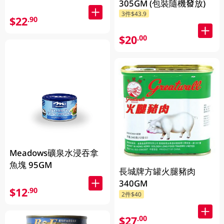
305GM (包裝隨機發放)
3件$43.9
$22
.90
$20
.00
Meadows礦泉水浸吞拿
魚塊 95GM
長城牌方罐火腿豬肉
340GM
$12
.90
2件$40
$27
.00