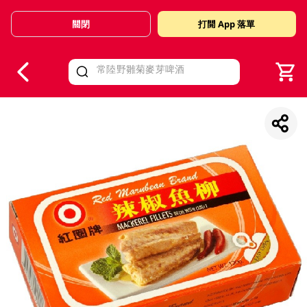
關閉
打開 App 落單
V
alid Until 30 June 2026