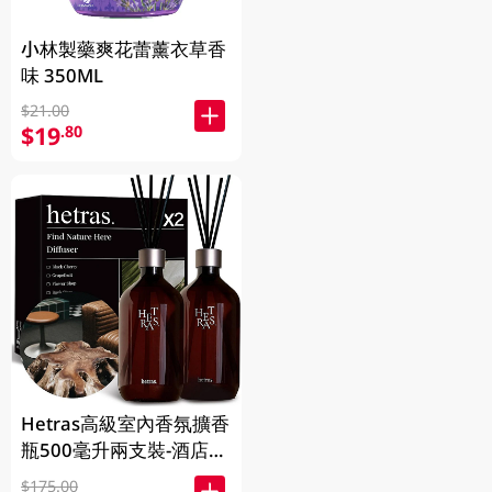
小林製藥爽花蕾薰衣草香
味 350ML
$21.00
$19
.80
Hetras高級室內香氛擴香
瓶500毫升兩支裝-酒店木
香 1BX
$175.00