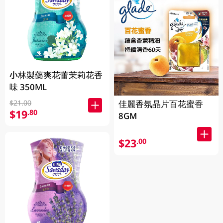
小林製藥爽花蕾茉莉花香
味 350ML
$21.00
佳麗香氛晶片百花蜜香
$19
.80
8GM
$23
.00