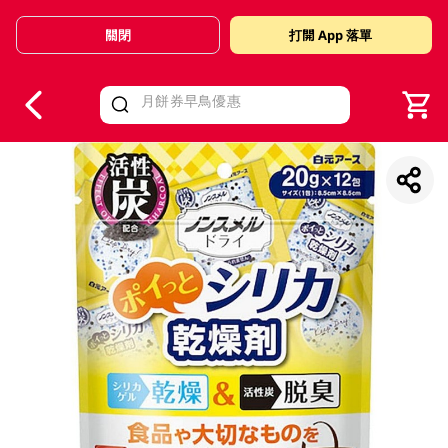
關閉
打開 App 落單
V
alid Until 30 June 2026