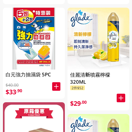
白元強力抽濕袋 5PC
佳麗清新噴霧檸檬
320ML
$40.00
2件$52
$33
.90
$29
.00