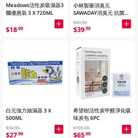
Meadows活性炭吸濕器3
小林製藥消臭元
個優惠裝 3 X 720ML
SAWADAY消臭元 抗菌
+浴廁芳香劑 -柑橘草本
$49.90
5.8ML
$18
$39
.00
.90
白元強力抽濕器 3 X
希望樹活性炭甲醛淨化吸
500ML
味炭包 6PC
$34.90
$105.00
$27
$65
.90
.00