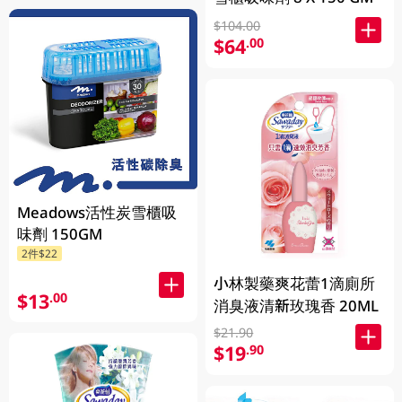
$104.00
$64
.00
Meadows活性炭雪櫃吸
味劑 150GM
2件$22
小林製藥爽花蕾1滴廁所
$13
.00
消臭液清新玫瑰香 20ML
$21.90
$19
.90