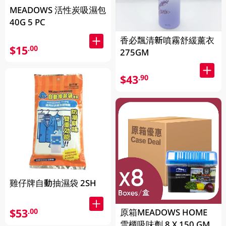
MEADOWS 活性炭吸濕包
40G 5 PC
香必飄清新噴霧舒緩薰衣
$15
.00
275GM
$43
.90
雞仔牌自動抽濕袋 2SH
$53
.00
原箱MEADOWS HOME
雪櫃吸味劑 8 X 150 GM