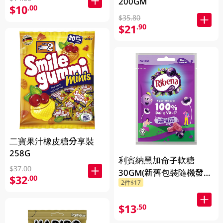
200GM
$10
.00
$35.80
$21
.90
二寶果汁橡皮糖分享裝
258G
利賓納黑加侖子軟糖
$37.00
30GM(新舊包裝隨機發
$32
.00
2件$17
貨)
$13
.50