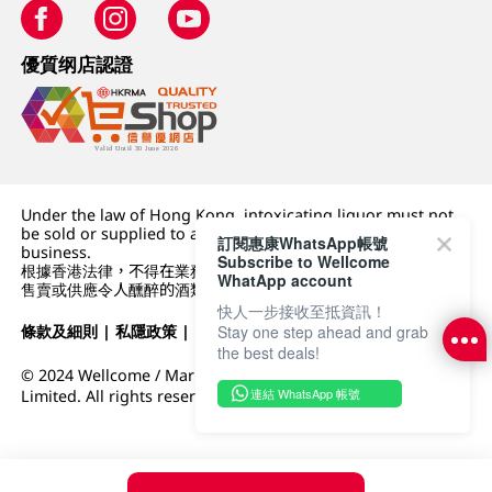
優質纲店認證
Under the law of Hong Kong, intoxicating liquor must not
be sold or supplied to a minor (under 18) in the course of
訂閱惠康WhatsApp帳號
business.
Subscribe to Wellcome
根據香港法律，不得在業務過程中，向未成年人 (18 歲以下人士)
WhatApp account
售賣或供應令人醺醉的酒類。
快人一步接收至抵資訊！
條款及細則
|
私隱政策
|
DFI零售集團
Stay one step ahead and grab
the best deals!
© 2024 Wellcome / Market Place. The Dairy Farm Company
連結 WhatsApp 帳號
Limited. All rights reserved.