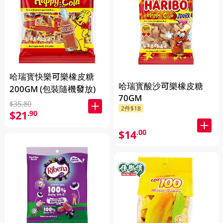
哈瑞寳快樂可樂橡皮糖
哈瑞寳酸沙可樂橡皮糖
200GM (包裝隨機發放)
70GM
$35.80
2件$18
$21
.90
$14
.00