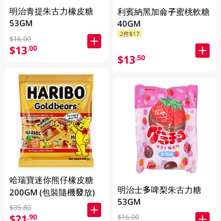
明治青提朱古力橡皮糖
利賓納黑加侖子蜜桃軟糖
53GM
40GM
2件$17
$16.00
$13
.00
$13
.50
哈瑞寶迷你熊仔橡皮糖
明治士多啤梨朱古力糖
200GM (包裝隨機發放)
53GM
$35.80
$21
.90
$16.00