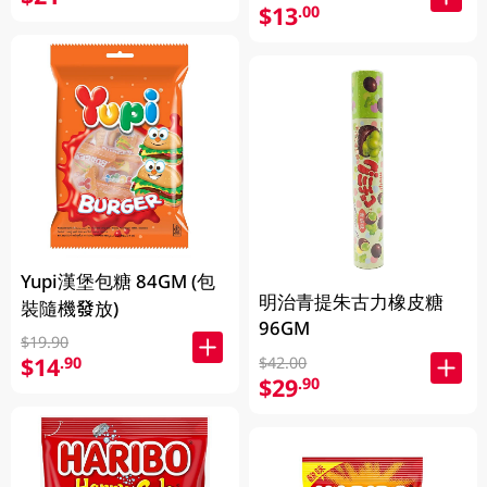
$13
.00
Yupi漢堡包糖 84GM (包
明治青提朱古力橡皮糖
裝隨機發放)
96GM
$19.90
$14
.90
$42.00
$29
.90