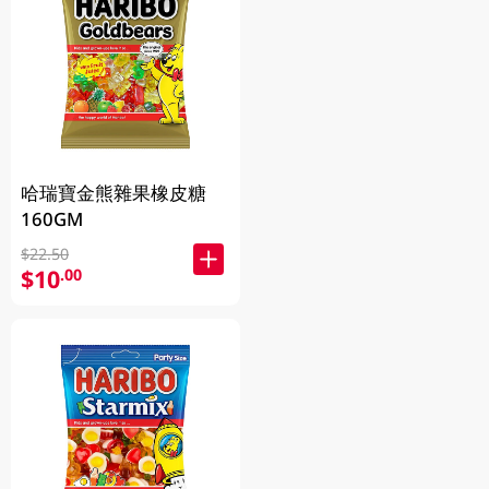
哈瑞寶金熊雜果橡皮糖
160GM
$22.50
$10
.00