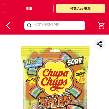
關閉
打開 App 落單
V
alid Until 30 June 2026