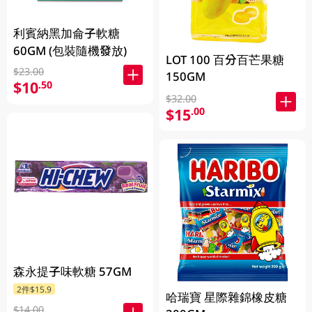
利賓納黑加侖子軟糖
60GM (包裝隨機發放)
LOT 100 百分百芒果糖
$23.00
150GM
$10
.50
$32.00
$15
.00
森永提子味軟糖 57GM
2件$15.9
哈瑞寶 星際雜錦橡皮糖
$14.00