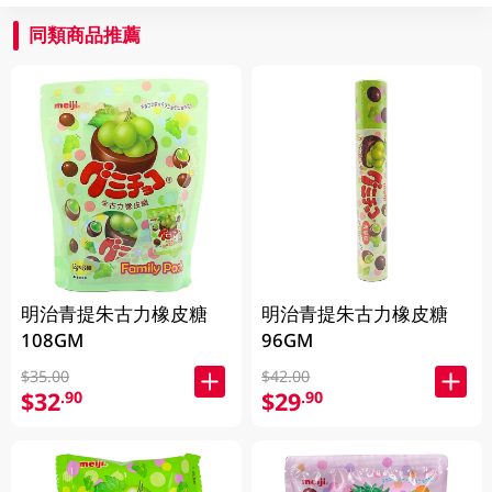
同類商品推薦
明治青提朱古力橡皮糖
明治青提朱古力橡皮糖
108GM
96GM
$35.00
$42.00
$32
$29
.90
.90