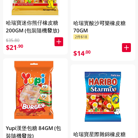
哈瑞寶迷你熊仔橡皮糖
哈瑞寳酸沙可樂橡皮糖
200GM (包裝隨機發放)
70GM
2件$18
$35.80
$21
.90
$14
.00
Yupi漢堡包糖 84GM (包
哈瑞寶星際雜錦橡皮糖
裝隨機發放)