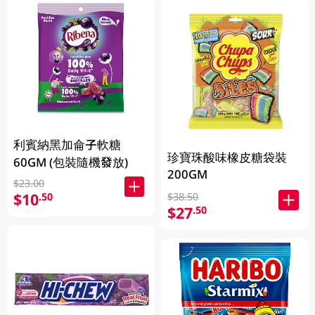
利賓納黑加侖子軟糖
珍寶珠酸味橡皮糖袋裝
60GM (包裝隨機發放)
200GM
$23.00
$10
.50
$38.50
$27
.50