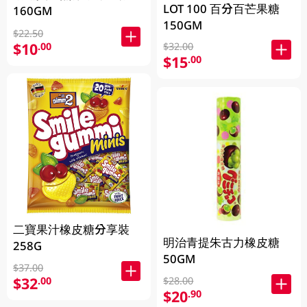
LOT 100 百分百芒果糖
160GM
150GM
$22.50
$10
.00
$32.00
$15
.00
二寶果汁橡皮糖分享裝
明治青提朱古力橡皮糖
258G
50GM
$37.00
$32
.00
$28.00
$20
.90