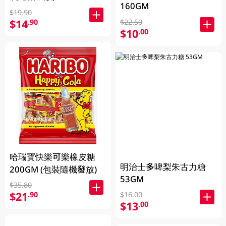
160GM
$19.90
$14
.90
$22.50
$10
.00
哈瑞寳快樂可樂橡皮糖
明治士多啤梨朱古力糖
200GM (包裝隨機發放)
53GM
$35.80
$21
.90
$16.00
$13
.00