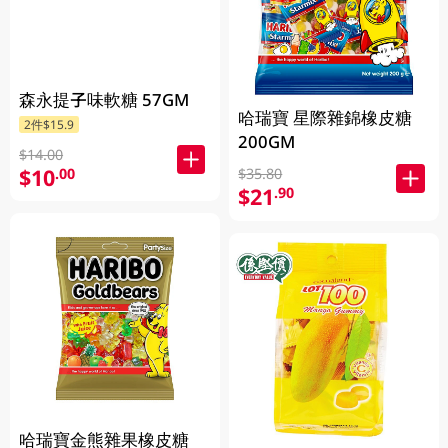
森永提子味軟糖 57GM
哈瑞寶 星際雜錦橡皮糖
2件$15.9
200GM
$14.00
$10
.00
$35.80
$21
.90
哈瑞寶金熊雜果橡皮糖