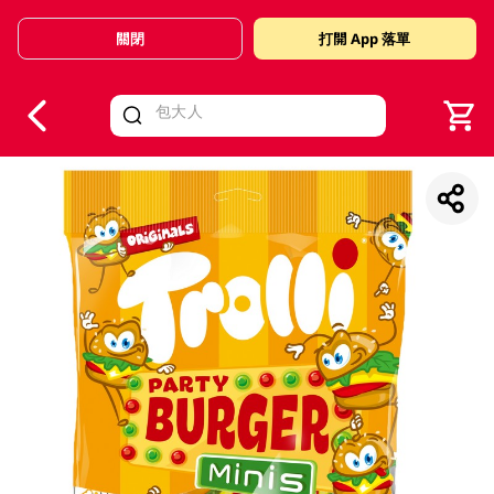
關閉
打開 App 落單
V
alid Until 30 June 2026