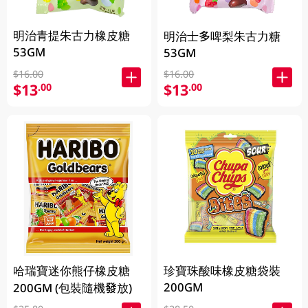
明治青提朱古力橡皮糖
明治士多啤梨朱古力糖
53GM
53GM
$16.00
$16.00
$13
$13
.00
.00
哈瑞寶迷你熊仔橡皮糖
珍寶珠酸味橡皮糖袋裝
200GM
200GM (包裝隨機發放)