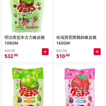
明治青提朱古力橡皮糖
哈瑞寶星際雜錦橡皮糖
108GM
160GM
$35.00
$22.50
$32
$10
.90
.00