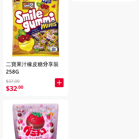
二寶果汁橡皮糖分享裝
258G
$37.00
$32
.00