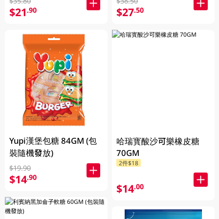
$35.80
$38.50
$21
$27
.90
.50
Yupi漢堡包糖 84GM (包
哈瑞寳酸沙可樂橡皮糖
裝隨機發放)
70GM
2件$18
$19.90
$14
.90
$14
.00