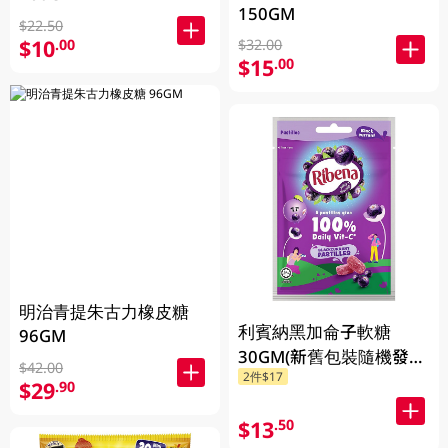
150GM
$22.50
$10
.00
$32.00
$15
.00
明治青提朱古力橡皮糖
利賓納黑加侖子軟糖
96GM
30GM(新舊包裝隨機發
$42.00
2件$17
貨)
$29
.90
$13
.50