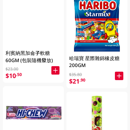
利賓納黑加侖子軟糖
哈瑞寶 星際雜錦橡皮糖
60GM (包裝隨機發放)
200GM
$23.00
$10
.50
$35.80
$21
.90