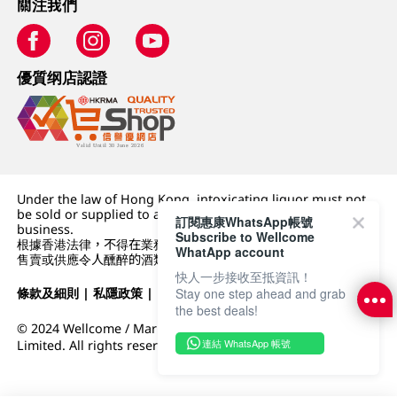
關注我們
優質纲店認證
Under the law of Hong Kong, intoxicating liquor must not
be sold or supplied to a minor (under 18) in the course of
訂閱惠康WhatsApp帳號
business.
Subscribe to Wellcome
根據香港法律，不得在業務過程中，向未成年人 (18 歲以下人士)
WhatApp account
售賣或供應令人醺醉的酒類。
快人一步接收至抵資訊！
條款及細則
|
私隱政策
|
DFI零售集團
Stay one step ahead and grab
the best deals!
© 2024 Wellcome / Market Place. The Dairy Farm Company
連結 WhatsApp 帳號
Limited. All rights reserved.