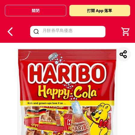
關閉
打開 App 落單
V
alid Until 30 June 2026