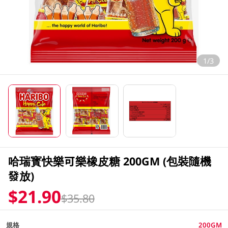
1/3
哈瑞寳快樂可樂橡皮糖 200GM (包裝隨機
發放)
$21.90
$35.80
規格
200GM