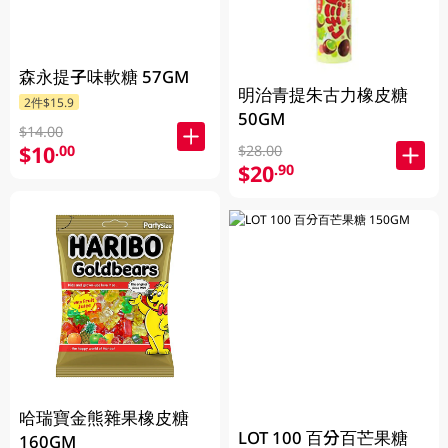
森永提子味軟糖 57GM
明治青提朱古力橡皮糖
2件$15.9
50GM
$14.00
$10
.00
$28.00
$20
.90
哈瑞寶金熊雜果橡皮糖
LOT 100 百分百芒果糖
160GM