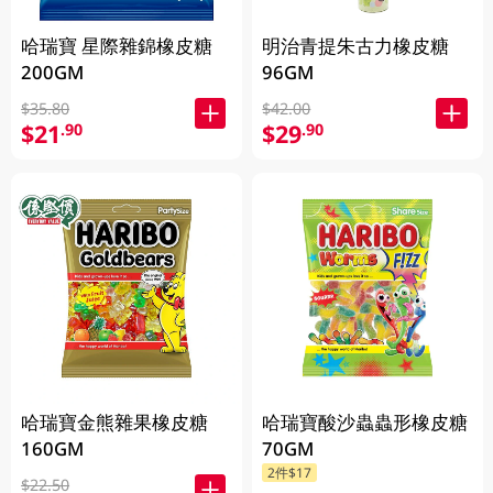
哈瑞寶 星際雜錦橡皮糖
明治青提朱古力橡皮糖
200GM
96GM
$35.80
$42.00
$21
$29
.90
.90
哈瑞寶金熊雜果橡皮糖
哈瑞寶酸沙蟲蟲形橡皮糖
160GM
70GM
2件$17
$22.50