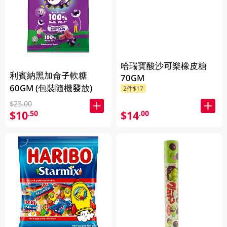
哈瑞寳酸沙可樂橡皮糖
利賓納黑加侖子軟糖
70GM
60GM (包裝隨機發放)
2件$17
$23.00
$10
$14
.50
.00