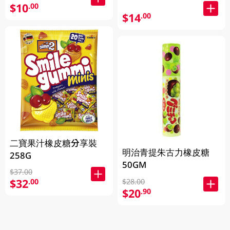
$10
.00
$14
.00
二寶果汁橡皮糖分享裝
明治青提朱古力橡皮糖
258G
50GM
$37.00
$32
.00
$28.00
$20
.90