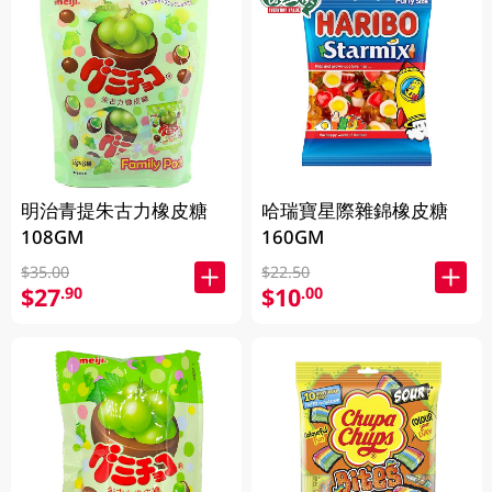
明治青提朱古力橡皮糖
哈瑞寶星際雜錦橡皮糖
108GM
160GM
$35.00
$22.50
$27
$10
.90
.00