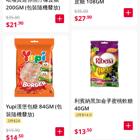
皮糖 108GM
200GM (包裝隨機發放)
$35.00
$27
.90
$35.80
$21
.90
利賓納黑加侖子蜜桃軟糖
Yupi漢堡包糖 84GM (包
40GM
裝隨機發放)
2件$14.9
2件$24
$13
.50
$19.90
$14
.50