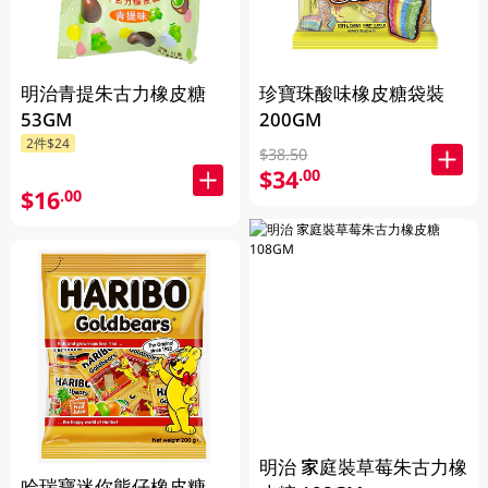
明治青提朱古力橡皮糖
珍寶珠酸味橡皮糖袋裝
53GM
200GM
2件$24
$38.50
$34
.00
$16
.00
明治 家庭裝草莓朱古力橡
哈瑞寶迷你熊仔橡皮糖