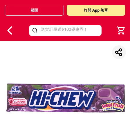
關閉
打開 App 落單
V
alid Until 30 June 2026