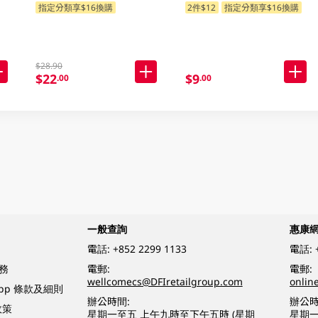
指定分類享$16換購
2件$12
指定分類享$16換購
$28.90
$22
$9
.00
.00
一般查詢
惠康
電話:
+852 2299 1133
電話:
務
電郵:
電郵:
wellcomecs@DFIretailgroup.com
onlin
App 條款及細則
辦公時間:
辦公時
政策
星期一至五 上午九時至下午五時 (星期
星期一