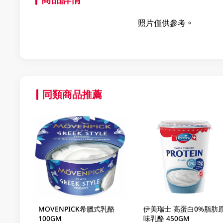
照片僅供參考。
同類商品推薦
MOVENPICK希臘式乳酪
伊美瑞士 高蛋白0%脂肪
100GM
味乳酪 450GM