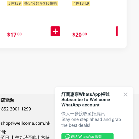
5件$39
指定分類享$16換購
4件$34.9
指定分類享$16換購
$17
$20
.00
.00
訂閱惠康WhatsApp帳號
Subscribe to Wellcome
網店查詢
付款方式
WhatApp account
+852 3001 1299
快人一步接收至抵資訊！
Stay one step ahead and grab
關注我們
eshop@wellcome.com.hk
the best deals!
間:
至日 上午九時至晚上六時
連結 WhatsApp 帳號