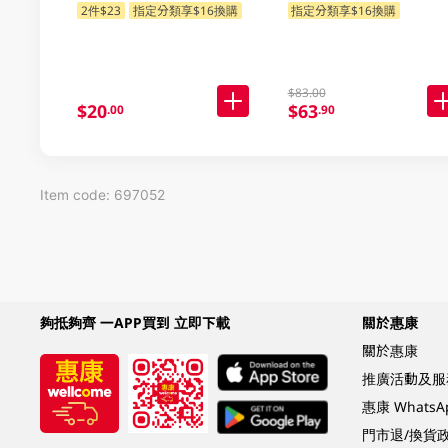
2件$23
指定分類享$16換購
指定分類享$16換購
$83.00
$20
$63
.00
.90
Item code: 697052
夠抵夠齊 一APP買到 立即下載
關於惠康
關於惠康
推廣活動及服
惠康 Whats
門市退/換貨