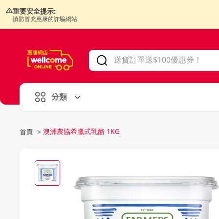
重要安全提示:
慎防冒充惠康的詐騙網站
V
alid Until 30 June 2026
分類
澳洲農協希臘式乳酪 1KG
首頁
>