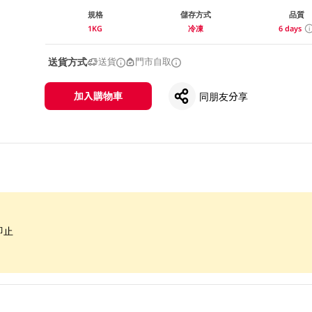
規格
儲存方式
品質
1KG
冷凍
6 days
送貨方式
送貨
門市自取
加入購物車
同朋友分享
即止