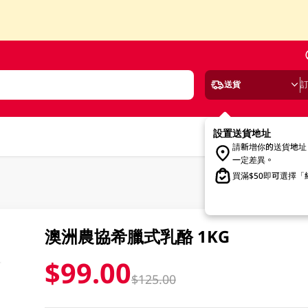
送貨
設置送貨地址
請新增你的送貨地址
一定差異。
買滿$50即可選擇
澳洲農協希臘式乳酪 1KG
$99.00
$125.00