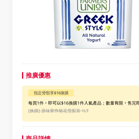
推廣優惠
指定分類享$16換購
每買1件，即可以$16換購1件人氣產品；數量有限，售完
[换購]
原味家作菊花雪梨茶 1LT
商品詳情