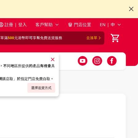
註冊 | 登入
客戶幫助
門店位置
EN | 中
訂單滿
500
元港幣即可享有免費送貨服務
去湊單
，不同地區所提供的產品有機會具
「網購店取」於指定門店免費自取。
選擇送貨方式