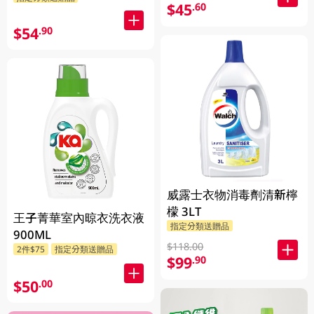
$45
.60
$54
.90
威露士衣物消毒劑清新檸
檬 3LT
王子菁華室內晾衣洗衣液
指定分類送贈品
900ML
$118.00
2件$75
指定分類送贈品
$99
.90
$50
.00