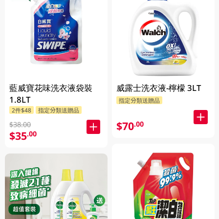
藍威寶花味洗衣液袋裝
威露士洗衣液-檸檬 3LT
1.8LT
指定分類送贈品
2件$48
指定分類送贈品
$70
.00
$38.00
$35
.00