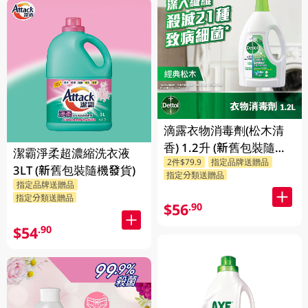
滴露衣物消毒劑(松木清
香) 1.2升 (新舊包裝隨機
潔霸淨柔超濃縮洗衣液
2件$79.9
指定品牌送贈品
發送)
3LT (新舊包裝隨機發貨)
指定分類送贈品
指定品牌送贈品
指定分類送贈品
$56
.90
$54
.90