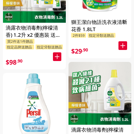
獅王潔白物語洗衣液清新
滴露衣物消毒劑(檸檬清
花香 1.8LT
香) 1.2升 x2 優惠裝 送贈
2件$59
指定分類送贈品
買2件送1件贈品
品 (贈品隨機發送)
指定品牌送贈品
指定分類送贈品
$29
.90
$98
.90
滴露衣物消毒劑(檸檬清