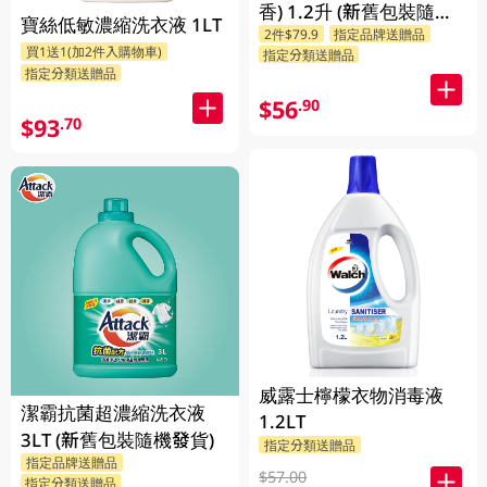
香) 1.2升 (新舊包裝隨機
寶絲低敏濃縮洗衣液 1LT
2件$79.9
指定品牌送贈品
發送)
買1送1(加2件入購物車)
指定分類送贈品
指定分類送贈品
$56
.90
$93
.70
威露士檸檬衣物消毒液
潔霸抗菌超濃縮洗衣液
1.2LT
3LT (新舊包裝隨機發貨)
指定分類送贈品
指定品牌送贈品
$57.00
指定分類送贈品