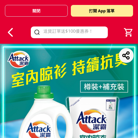
關閉
打開 App 落單
V
alid Until 30 June 2026