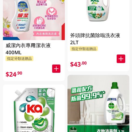
斧頭牌抗菌除嗡洗衣液
2LT
威潔內衣專用潔衣液
指定分類送贈品
400ML
指定分類送贈品
$43
.00
$24
.90