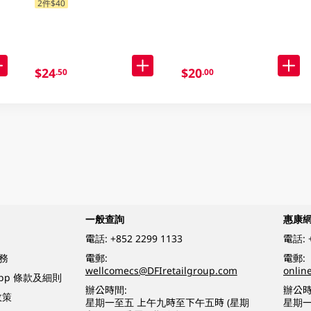
2件$40
$24
$20
.50
.00
一般查詢
惠康
電話:
+852 2299 1133
電話:
務
電郵:
電郵:
wellcomecs@DFIretailgroup.com
onlin
App 條款及細則
辦公時間:
辦公時
政策
星期一至五 上午九時至下午五時 (星期
星期一