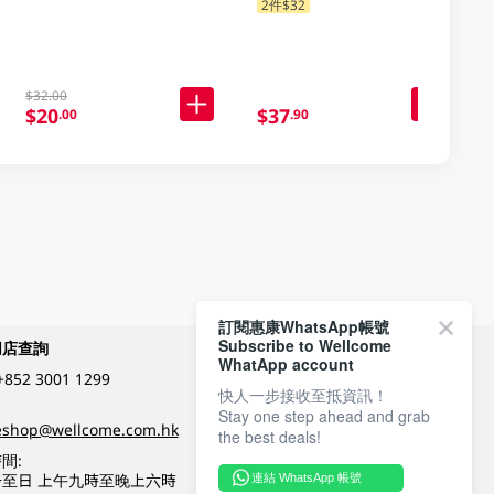
2件$32
$32.00
$20
$37
.00
.90
訂閱惠康WhatsApp帳號
Subscribe to Wellcome
網店查詢
付款方式
WhatApp account
+852 3001 1299
快人一步接收至抵資訊！
Stay one step ahead and grab
關注我們
eshop@wellcome.com.hk
the best deals!
間:
至日 上午九時至晚上六時
連結 WhatsApp 帳號