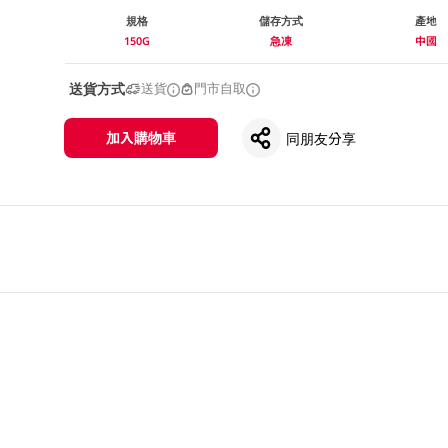
規格
儲存方式
產地
150G
急凍
中國
送貨方式
送貨
門市自取
加入購物車
同朋友分享