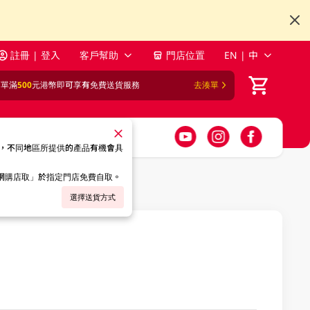
註冊 | 登入
客戶幫助
門店位置
EN | 中
訂單滿
500
元港幣即可享有免費送貨服務
去湊單
，不同地區所提供的產品有機會具
「網購店取」於指定門店免費自取。
選擇送貨方式