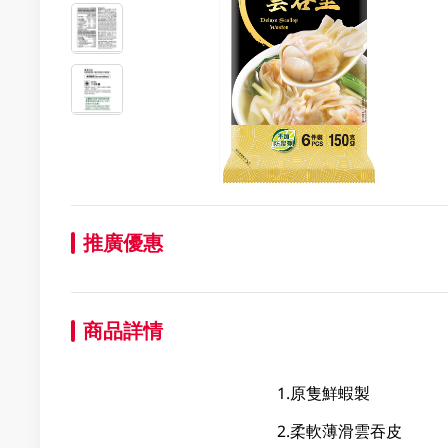
推廣優惠
商品詳情
1.原隻鮮蝦製
2.柔軟薄滑雲吞皮