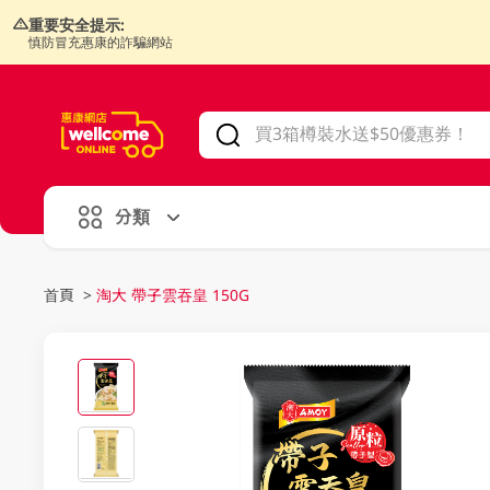
重要安全提示:
慎防冒充惠康的詐騙網站
V
alid Until 30 June 2026
分類
首頁
>
淘大 帶子雲吞皇 150G