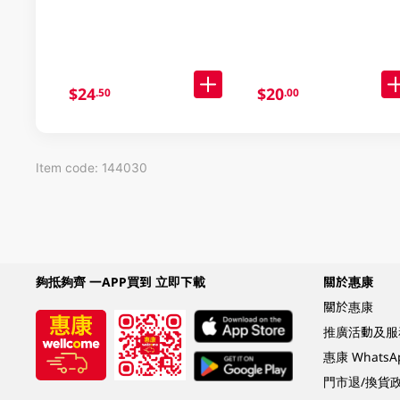
$24
$20
.50
.00
Item code: 144030
夠抵夠齊 一APP買到 立即下載
關於惠康
關於惠康
推廣活動及服
惠康 Whats
門市退/換貨