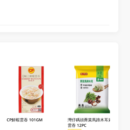
CP鮮蝦雲吞 101GM
灣仔碼頭薺菜馬蹄木耳素菜
雲吞 12PC