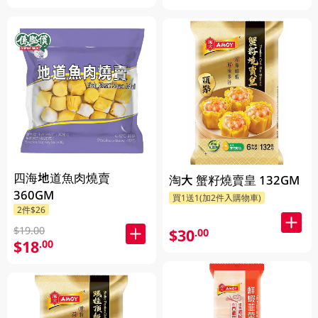
四海地道魚肉燒賣
淘大 蟹籽燒賣皇 132GM
360GM
買1送1(加2件入購物車)
2件$26
$19.00
$30
.00
$18
.00