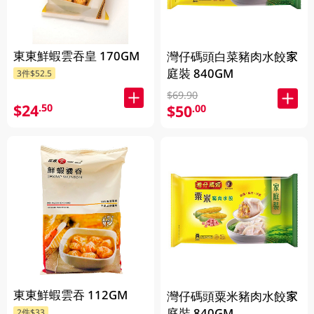
東東鮮蝦雲吞皇 170GM
灣仔碼頭白菜豬肉水餃家
庭裝 840GM
3件$52.5
$69.90
$24
.50
$50
.00
東東鮮蝦雲吞 112GM
灣仔碼頭粟米豬肉水餃家
庭裝 840GM
2件$33