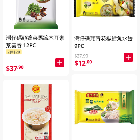
灣仔碼頭薺菜馬蹄木耳素
灣仔碼頭青花椒鱈魚水餃
菜雲吞 12PC
9PC
2件$28
$27.90
$12
.00
$37
.90