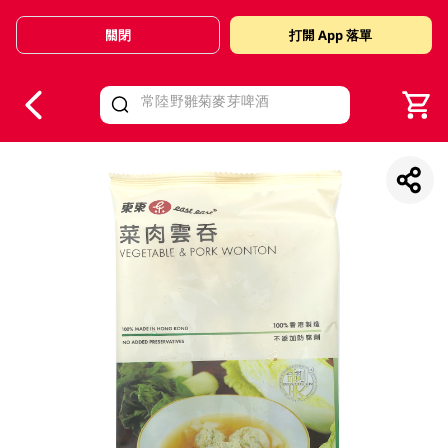
關閉
打開 App 落單
V
alid Until 30 June 2026