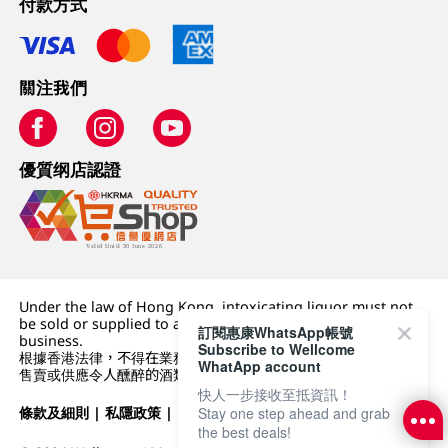
付款方式
關注我們
優質纲店認證
Under the law of Hong Kong, intoxicating liquor must not
be sold or supplied to a minor (under 18) in the course of
訂閱惠康WhatsApp帳號
business.
Subscribe to Wellcome
根據香港法律，不得在業務過程中，向未成年人 (18 歲以下人士)
WhatApp account
售賣或供應令人醺醉的酒類。
快人一步接收至抵資訊！
條款及細則
|
私隱政策
|
DFI零售集團
Stay one step ahead and grab
the best deals!