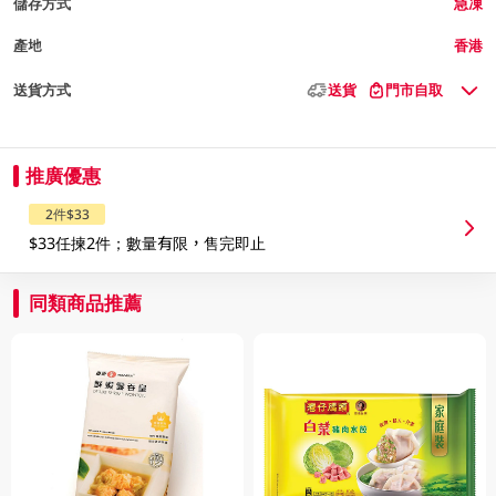
儲存方式
急凍
產地
香港
送貨方式
送貨
門市自取
推廣優惠
2件$33
$33任揀2件；數量有限，售完即止
同類商品推薦