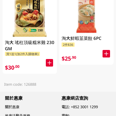
淘大鮮蝦韮菜餃 6PC
淘大 瑤柱頂級糯米雞 230
2件$36
GM
買1送1(加2件入購物車)
$25
.90
$30
.00
Item code: 126888
關於惠康
惠康網店查詢
關於惠康
電話:
+852 3001 1299
推廣活動及服務
電郵: