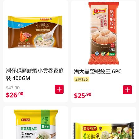
灣仔碼頭鮮蝦小雲吞家庭
淘大晶瑩蝦餃王 6PC
裝 400GM
2件$36
$47.90
$26
.00
$25
.90