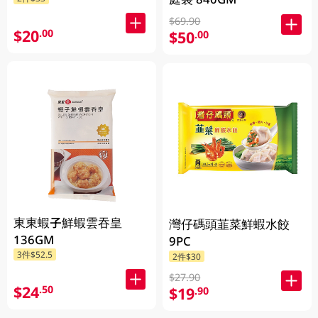
$69.90
$20
.00
$50
.00
東東蝦子鮮蝦雲吞皇
灣仔碼頭韮菜鮮蝦水餃
136GM
9PC
3件$52.5
2件$30
$27.90
$24
.50
$19
.90