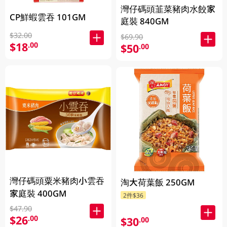
灣仔碼頭韮菜豬肉水餃家
CP鮮蝦雲吞 101GM
庭裝 840GM
$32.00
$69.90
$18
.00
$50
.00
灣仔碼頭粟米豬肉小雲吞
淘大荷葉飯 250GM
家庭裝 400GM
2件$36
$47.90
$26
.00
$30
.00