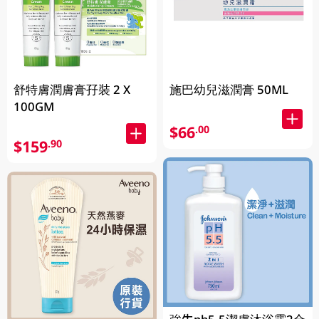
舒特膚潤膚膏孖裝 2 X
施巴幼兒滋潤膏 50ML
100GM
$66
.00
$159
.90