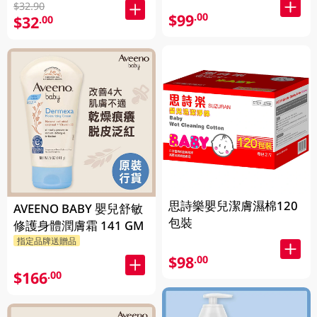
$32.90
$99
.00
$32
.00
思詩樂嬰兒潔膚濕棉120
AVEENO BABY 嬰兒舒敏
包裝
修護身體潤膚霜 141 GM
指定品牌送贈品
$98
.00
$166
.00