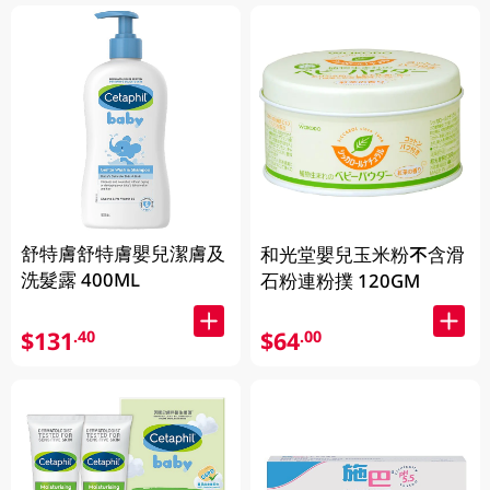
舒特膚舒特膚嬰兒潔膚及
和光堂嬰兒玉米粉不含滑
洗髮露 400ML
石粉連粉撲 120GM
$131
$64
.40
.00