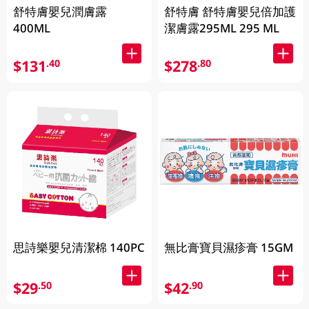
舒特膚嬰兒潤膚露
舒特膚 舒特膚嬰兒倍加護
400ML
潔膚露295ML 295 ML
$131
$278
.40
.80
思詩樂嬰兒清潔棉 140PC
無比膏寶貝濕疹膏 15GM
$29
$42
.50
.90