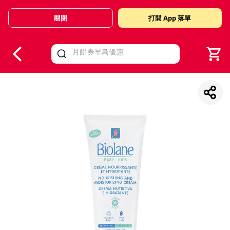
關閉
打開 App 落單
V
alid Until 30 June 2026