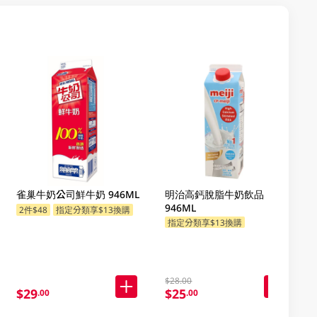
雀巢牛奶公司鮮牛奶 946ML
明治高鈣脫脂牛奶飲品
946ML
2件$48
指定分類享$13換購
指定分類享$13換購
$28.00
$29
$25
.00
.00