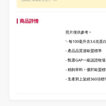
商品詳情
照片僅供參考。
'- 每100毫升含3.6克
- 產品品質達歐盟標準
- 甄選GAP一級認證牧場
- 精飼草料，優於歐盟
- 生產到上架經360項