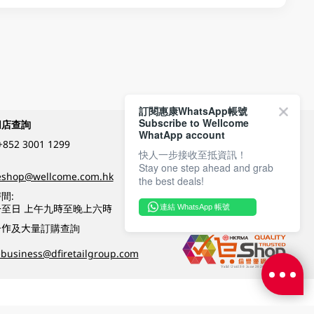
訂閱惠康WhatsApp帳號
Subscribe to Wellcome
網店查詢
付款方式
WhatApp account
+852 3001 1299
快人一步接收至抵資訊！
Stay one step ahead and grab
關注我們
eshop@wellcome.com.hk
the best deals!
間:
至日 上午九時至晚上六時
連結 WhatsApp 帳號
優質纲店認證
合作及大量訂購查詢
business@dfiretailgroup.com
條款及細則
|
私隱政策
|
DFI零售集團