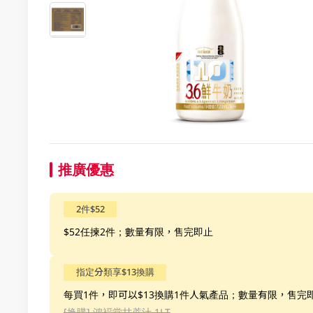
推廣優惠
2件$52
$52任揀2件；數量有限，售完即止
指定分類享$13換購
每買1件，即可以$13換購1件人氣產品；數量有限，售完
[换購]
鴻褔堂甘蔗汁 1LT