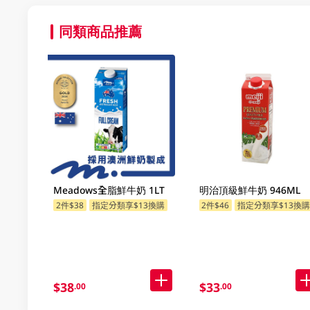
同類商品推薦
Meadows全脂鮮牛奶 1LT
明治頂級鮮牛奶 946ML
2件$38
指定分類享$13換購
2件$46
指定分類享$13換
$38
$33
.00
.00