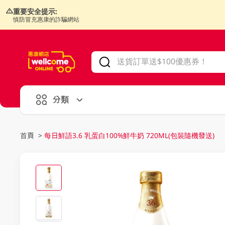
重要安全提示:
慎防冒充惠康的詐騙網站
V
alid Until 30 June 2026
分類
首頁
>
每日鮮語3.6 乳蛋白100%鮮牛奶 720ML(包裝隨機發送)