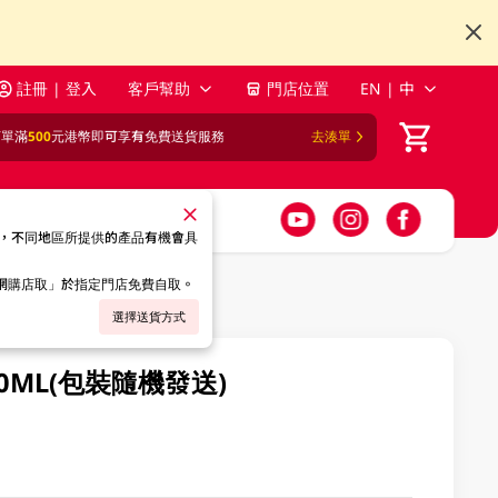
註冊 | 登入
客戶幫助
門店位置
EN | 中
訂單滿
500
元港幣即可享有免費送貨服務
去湊單
，不同地區所提供的產品有機會具
「網購店取」於指定門店免費自取。
選擇送貨方式
20ML(包裝隨機發送)