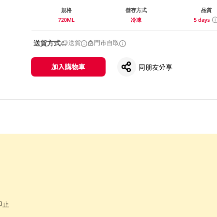
規格
儲存方式
品質
720ML
冷凍
5 days
送貨方式
送貨
門市自取
加入購物車
同朋友分享
即止