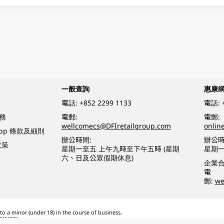
一般查詢
惠康
電話:
+852 2299 1133
電話:
務
電郵:
電郵:
wellcomecs@DFIretailgroup.com
onlin
App 條款及細則
辦公時間:
辦公時
政策
星期一至五 上午九時至下午五時 (星期
星期一
六、日及公眾假期休息)
企業
電
郵:
we
o a minor (under 18) in the course of business.
醉的酒類。