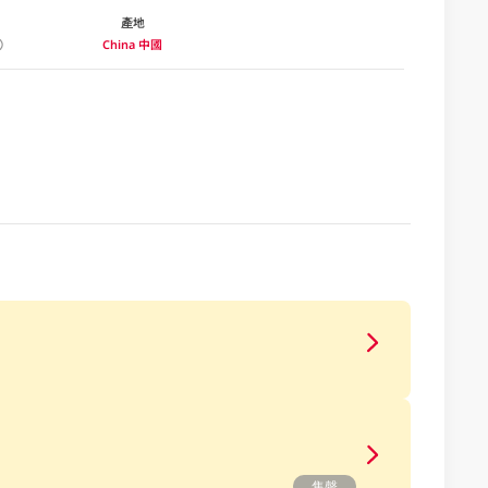
產地
China 中國
售罄