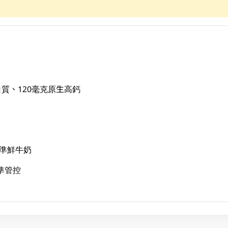
蛋白質、120毫克原生高鈣
標準鮮牛奶
標準管控