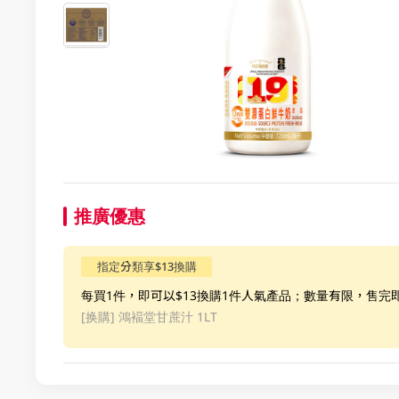
推廣優惠
指定分類享$13換購
每買1件，即可以$13換購1件人氣產品；數量有限，售完
[换購]
鴻褔堂甘蔗汁 1LT