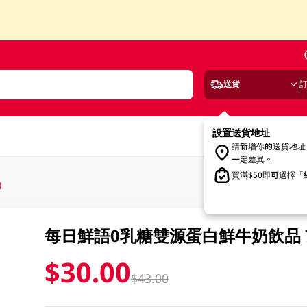
送貨
設置送貨地址
請新增你的送貨地址
一定差異。
買滿$50即可選擇
)
每日鮮語0乳糖雙源蛋白鮮牛奶飲品 72
$30.00
$43.00