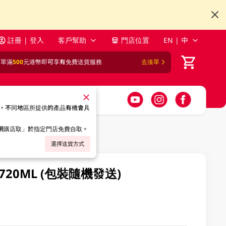
註冊 | 登入
客戶幫助
門店位置
EN | 中
訂單滿
500
元港幣即可享有免費送貨服務
去湊單
，不同地區所提供的產品有機會具
「網購店取」於指定門店免費自取。
選擇送貨方式
0ML (包裝隨機發送)