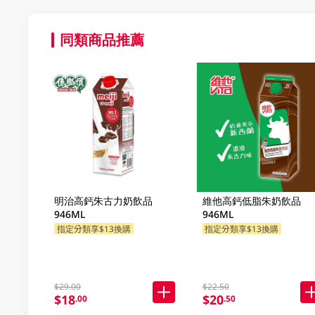
同類商品推薦
明治高鈣朱古力奶飲品
維他高鈣低脂朱奶飲品
946ML
946ML
指定分類享$13換購
指定分類享$13換購
$29.00
$22.50
$18
$20
.00
.50