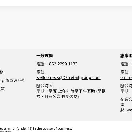
一般查詢
惠康
電話:
+852 2299 1133
電話:
務
電郵:
電郵:
wellcomecs@DFIretailgroup.com
onlin
App 條款及細則
辦公時間:
辦公時
政策
星期一至五 上午九時至下午五時 (星期
星期一
六、日及公眾假期休息)
企業
電
郵:
we
o a minor (under 18) in the course of business.