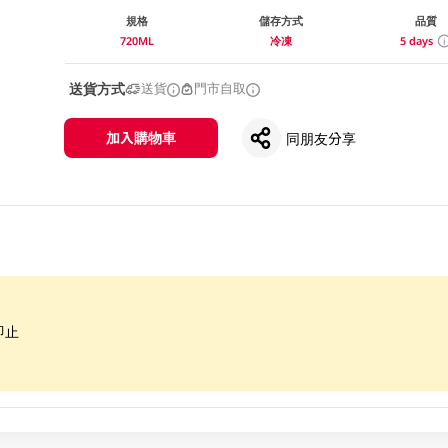
規格
儲存方式
品質
720ML
冷凍
5 days
送貨方式
送貨
門市自取
加入購物車
同朋友分享
即止