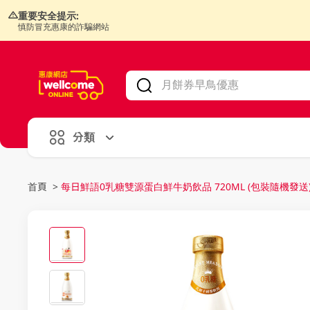
重要安全提示:
慎防冒充惠康的詐騙網站
V
alid Until 30 June 2026
分類
首頁
>
每日鮮語0乳糖雙源蛋白鮮牛奶飲品 720ML (包裝隨機發送