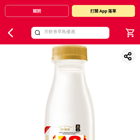
關閉
打開 App 落單
V
alid Until 30 June 2026