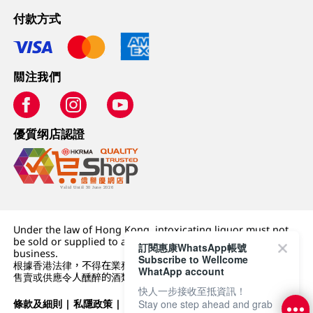
付款方式
關注我們
優質纲店認證
Under the law of Hong Kong, intoxicating liquor must not
be sold or supplied to a minor (under 18) in the course of
訂閱惠康WhatsApp帳號
business.
Subscribe to Wellcome
根據香港法律，不得在業務過程中，向未成年人 (18 歲以下人士)
WhatApp account
售賣或供應令人醺醉的酒類。
快人一步接收至抵資訊！
條款及細則
|
私隱政策
|
DFI零售集團
Stay one step ahead and grab