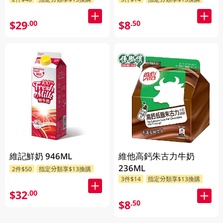
$29
$8
.00
.50
維記鮮奶 946ML
維他高鈣朱古力牛奶
236ML
2件$50
指定分類享$13換購
3件$14
指定分類享$13換購
$32
.00
$8
.50