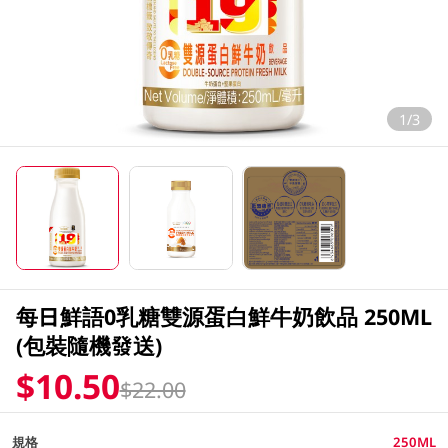
1/3
每日鮮語0乳糖雙源蛋白鮮牛奶飲品 250ML
(包裝隨機發送)
$10.50
$22.00
規格
250ML