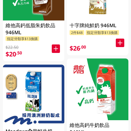
維他高鈣低脂朱奶飲品
十字牌純鮮奶 946ML
946ML
2件$48
指定分類享$13換購
指定分類享$13換購
$26
.00
$22.50
$20
.50
維他高鈣牛奶飲品