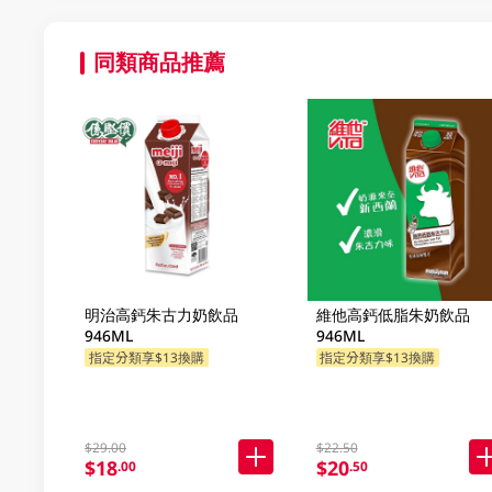
同類商品推薦
明治高鈣朱古力奶飲品
維他高鈣低脂朱奶飲品
946ML
946ML
指定分類享$13換購
指定分類享$13換購
$29.00
$22.50
$18
$20
.00
.50