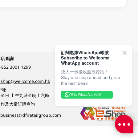
訂閱惠康WhatsApp帳號
Subscribe to Wellcome
網店查詢
付款方式
WhatApp account
+852 3001 1299
快人一步接收至抵資訊！
Stay one step ahead and grab
關注我們
eshop@wellcome.com.hk
the best deals!
間:
至日 上午九時至晚上六時
連結 WhatsApp 帳號
優質纲店認證
合作及大量訂購查詢
business@dfiretailgroup.com