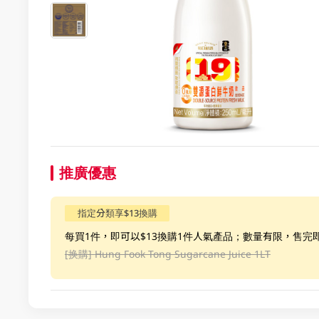
推廣優惠
指定分類享$13換購
每買1件，即可以$13換購1件人氣產品；數量有限，售完
[换購]
Hung Fook Tong Sugarcane Juice 1LT