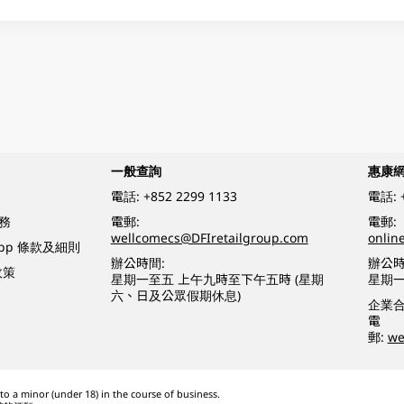
一般查詢
惠康
電話:
+852 2299 1133
電話:
務
電郵:
電郵:
wellcomecs@DFIretailgroup.com
onlin
App 條款及細則
辦公時間:
辦公時
政策
星期一至五 上午九時至下午五時 (星期
星期一
六、日及公眾假期休息)
企業
電
郵:
we
o a minor (under 18) in the course of business.