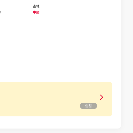
產地
中國
售罄