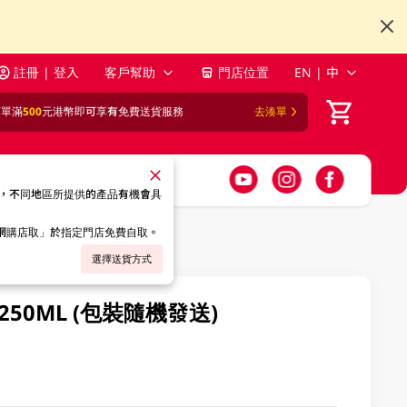
註冊 | 登入
客戶幫助
門店位置
EN | 中
訂單滿
500
元港幣即可享有免費送貨服務
去湊單
，不同地區所提供的產品有機會具
「網購店取」於指定門店免費自取。
選擇送貨方式
0ML (包裝隨機發送)