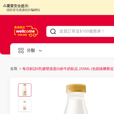
重要安全提示:
慎防冒充惠康的詐騙網站
V
alid Until 30 June 2026
分類
首頁
>
每日鮮語0乳糖雙源蛋白鮮牛奶飲品 250ML (包裝隨機發送