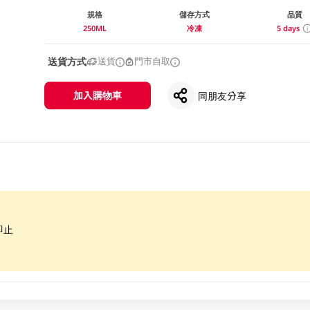
規格
儲存方式
品質
250ML
冷凍
5 days
送貨方式
送貨
門市自取
加入購物車
同朋友分享
即止