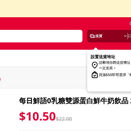
送貨
設置送貨地址
請新增你的送貨地址
一定差異。
買滿$50即可選擇
)
每日鮮語0乳糖雙源蛋白鮮牛奶飲品 25
$10.50
$22.00