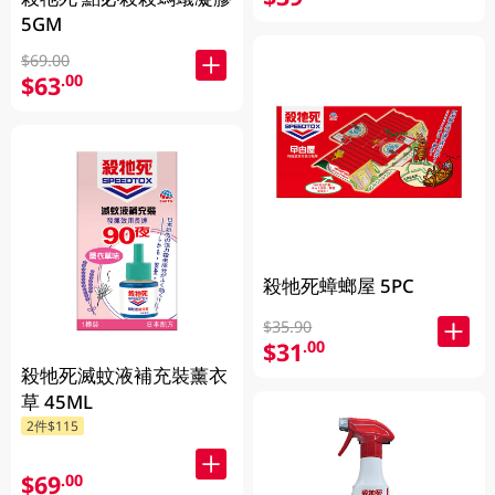
5GM
$69.00
$63
.00
殺牠死蟑螂屋 5PC
$35.90
$31
.00
殺牠死滅蚊液補充裝薰衣
草 45ML
2件$115
$69
.00