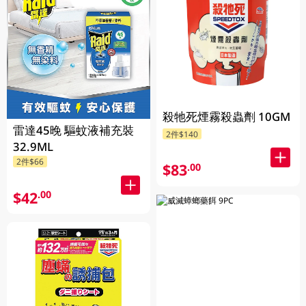
殺牠死煙霧殺蟲劑 10GM
雷達45晚 驅蚊液補充裝
2件$140
32.9ML
2件$66
$83
.00
$42
.00