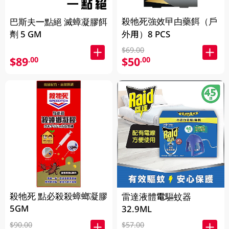
殺牠死強效曱甴藥餌（戶
巴斯夫一點絕 滅蟑凝膠餌
劑 5 GM
外用）8 PCS
$69.00
$89
$50
.00
.00
殺牠死 點必殺殺蟑螂凝膠
雷達液體電驅蚊器
5GM
32.9ML
$90.00
$57.00