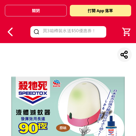
關閉
打開 App 落單
V
alid Until 30 June 2026