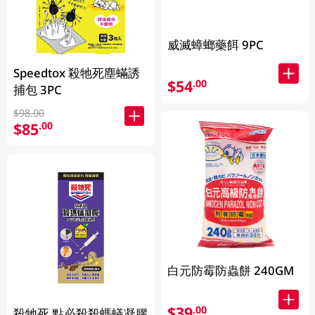
威滅蟑螂藥餌 9PC
Speedtox 殺牠死塵蟎誘
$54
.00
捕包 3PC
$98.00
$85
.00
白元防霉防蟲餅 240GM
$39
.00
殺牠死 點必殺殺螞蟻凝膠