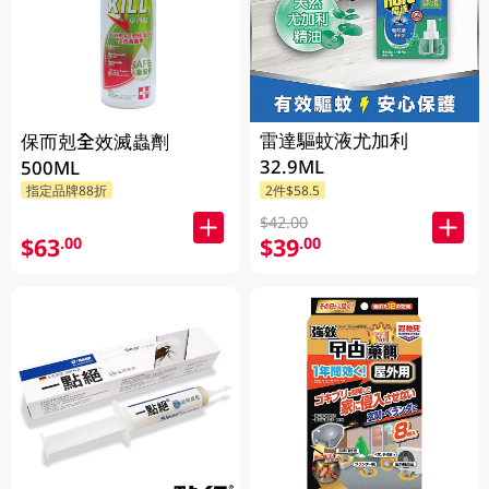
雷達驅蚊液尤加利
保而剋全效滅蟲劑
32.9ML
500ML
指定品牌88折
2件$58.5
$42.00
$63
$39
.00
.00