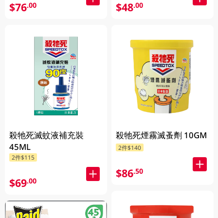
$76
$48
.00
.00
殺牠死滅蚊液補充裝
殺牠死煙霧滅蚤劑 10GM
45ML
2件$140
2件$115
$86
.50
$69
.00