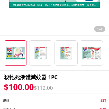
1/4
殺牠死液體滅蚊器 1PC
$100.00
$112.00
規格
1SET