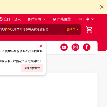
註冊 | 登入
客戶幫助
門店位置
EN | 中
訂單滿
500
元港幣即可享有免費送貨服務
去湊單
，不同地區所提供的產品有機會具
「網購店取」於指定門店免費自取。
選擇送貨方式