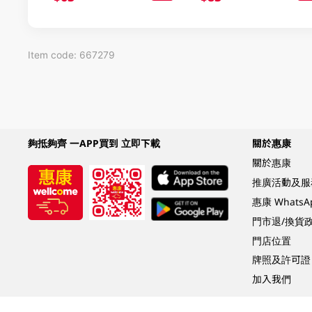
Item code: 667279
夠抵夠齊 一APP買到 立即下載
關於惠康
關於惠康
推廣活動及服
惠康 Whats
門市退/換貨
門店位置
牌照及許可證
加入我們