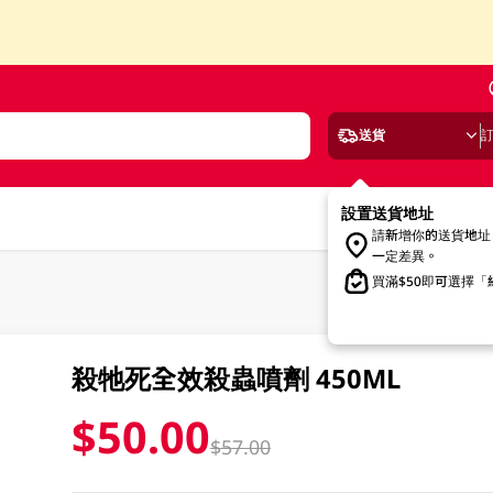
送貨
設置送貨地址
請新增你的送貨地址
一定差異。
買滿$50即可選擇
殺牠死全效殺蟲噴劑 450ML
$50.00
$57.00