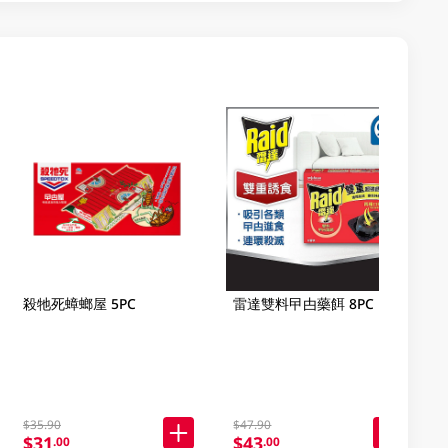
殺牠死蟑螂屋 5PC
雷達雙料曱甴藥餌 8PC
$35.90
$47.90
$31
$43
.00
.00