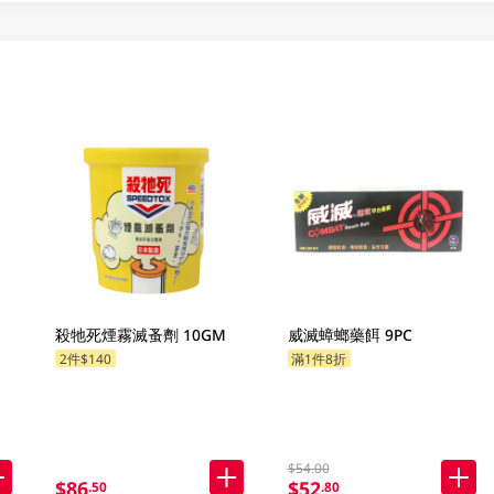
殺牠死煙霧滅蚤劑 10GM
威滅蟑螂藥餌 9PC
2件$140
滿1件8折
$54.00
$86
$52
.50
.80