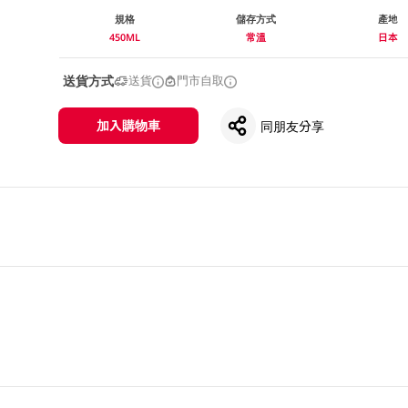
規格
儲存方式
產地
450ML
常溫
日本
送貨方式
送貨
門市自取
加入購物車
同朋友分享