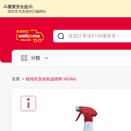
重要安全提示:
慎防冒充惠康的詐騙網站
V
alid Until 30 June 2026
分類
首頁
>
殺牠死全效殺蟲噴劑 450ML