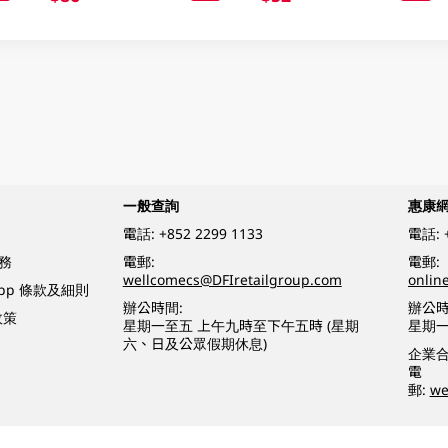
一般查詢
惠康
電話:
+852 2299 1133
電話:
務
電郵:
電郵:
wellcomecs@DFIretailgroup.com
onlin
App 條款及細則
辦公時間:
辦公時
政策
星期一至五 上午九時至下午五時 (星期
星期一
六、日及公眾假期休息)
企業
電
郵:
we