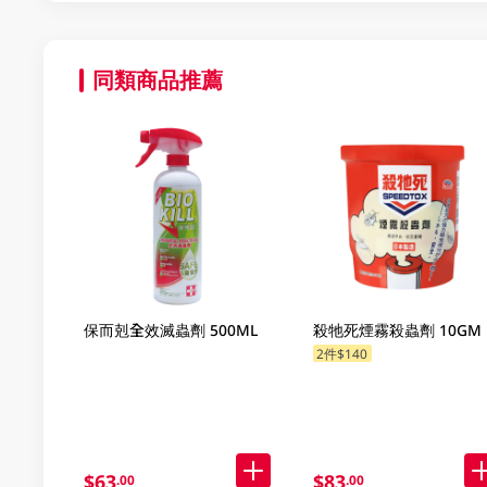
同類商品推薦
保而剋全效滅蟲劑 500ML
殺牠死煙霧殺蟲劑 10GM
2件$140
$63
$83
.00
.00