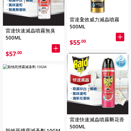
雷達全效威力滅蟲噴霧
500ML
雷達快速滅蟲噴霧無臭
500ML
$55
.00
$57
.00
雷達快速滅蟲噴霧新花香
500ML
殺牠死煙霧滅蚤劑 10GM