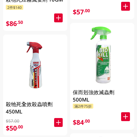
2件$140
$57
.00
$86
.50
保而剋強效滅蟲劑
500ML
殺牠死全效殺蟲噴劑
滿2件75折
450ML
$84
.00
$57.00
$50
.00