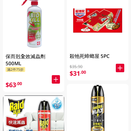
殺牠死蟑螂屋 5PC
保而剋全效滅蟲劑
500ML
$35.90
滿2件75折
$31
.00
$63
.00