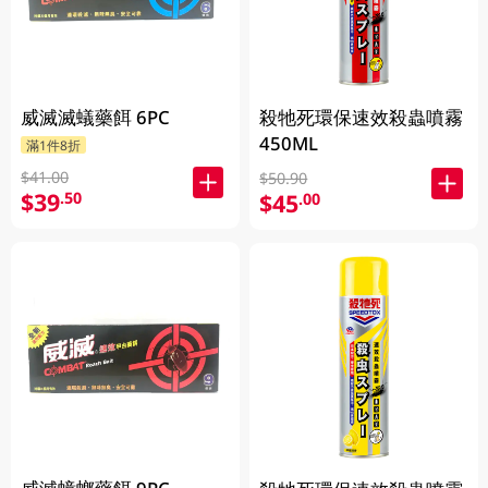
威滅滅蟻藥餌 6PC
殺牠死環保速效殺蟲噴霧
450ML
滿1件8折
$41.00
$50.90
$39
.50
$45
.00