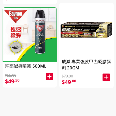
威滅 專業強效曱甴凝膠餌
拜高滅蟲噴霧 500ML
劑 20GM
$55.00
$79.90
$49
.50
$49
.00