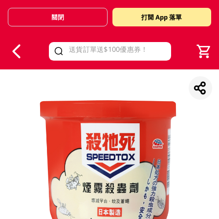
關閉
打開 App 落單
V
alid Until 30 June 2026