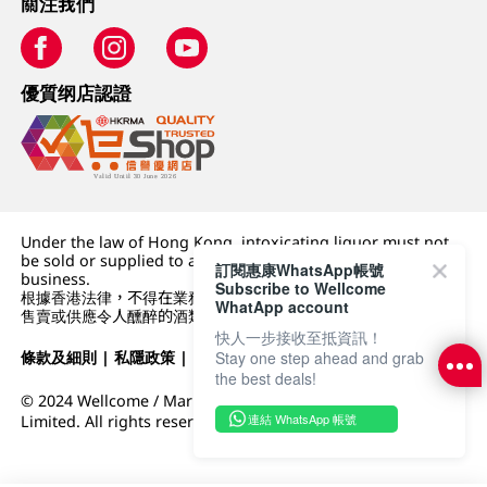
關注我們
優質纲店認證
Under the law of Hong Kong, intoxicating liquor must not
be sold or supplied to a minor (under 18) in the course of
訂閱惠康WhatsApp帳號
business.
Subscribe to Wellcome
根據香港法律，不得在業務過程中，向未成年人 (18 歲以下人士)
WhatApp account
售賣或供應令人醺醉的酒類。
快人一步接收至抵資訊！
條款及細則
|
私隱政策
|
DFI零售集團
Stay one step ahead and grab
the best deals!
© 2024 Wellcome / Market Place. The Dairy Farm Company
連結 WhatsApp 帳號
Limited. All rights reserved.