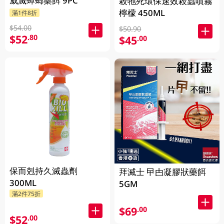
威滅蟑螂藥餌 9PC
殺牠死環保速效殺蟲噴霧
檸檬 450ML
滿1件8折
$54.00
$50.90
$52
.80
$45
.00
保而剋持久滅蟲劑
拜滅士 曱甴凝膠狀藥餌
300ML
5GM
滿2件75折
$69
.00
$52
.00