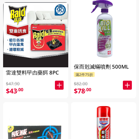
保而剋滅蟎噴劑 500ML
雷達雙料曱甴藥餌 8PC
滿2件75折
$47.90
$82.00
$43
$78
.00
.00