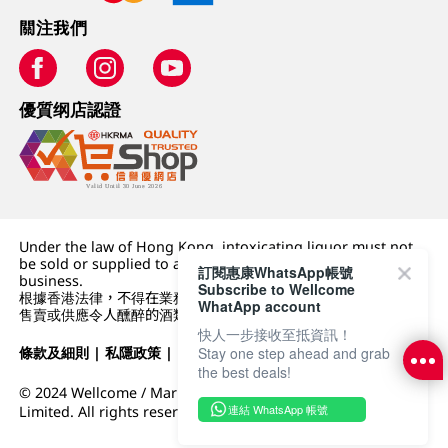
關注我們
優質纲店認證
Under the law of Hong Kong, intoxicating liquor must not
be sold or supplied to a minor (under 18) in the course of
訂閱惠康WhatsApp帳號
business.
Subscribe to Wellcome
根據香港法律，不得在業務過程中，向未成年人 (18 歲以下人士)
WhatApp account
售賣或供應令人醺醉的酒類。
快人一步接收至抵資訊！
Stay one step ahead and grab
條款及細則
|
私隱政策
|
DFI零售集團
the best deals!
© 2024 Wellcome / Market Place. The Dairy Farm Company
連結 WhatsApp 帳號
Limited. All rights reserved.