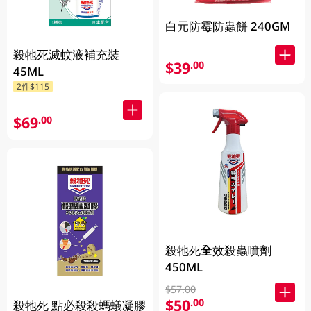
白元防霉防蟲餅 240GM
殺牠死滅蚊液補充裝
$39
.00
45ML
2件$115
$69
.00
殺牠死全效殺蟲噴劑
450ML
$57.00
$50
.00
殺牠死 點必殺殺螞蟻凝膠