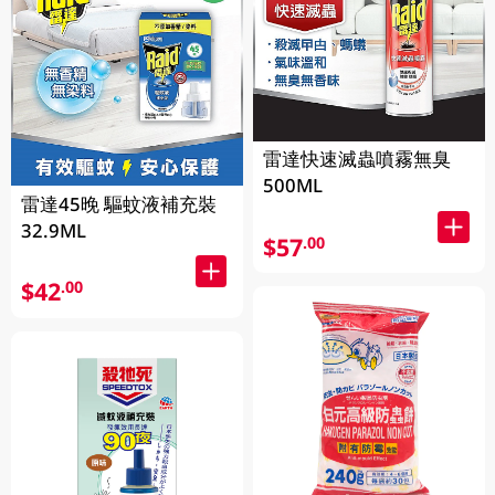
雷達快速滅蟲噴霧無臭
500ML
雷達45晚 驅蚊液補充裝
32.9ML
$57
.00
$42
.00