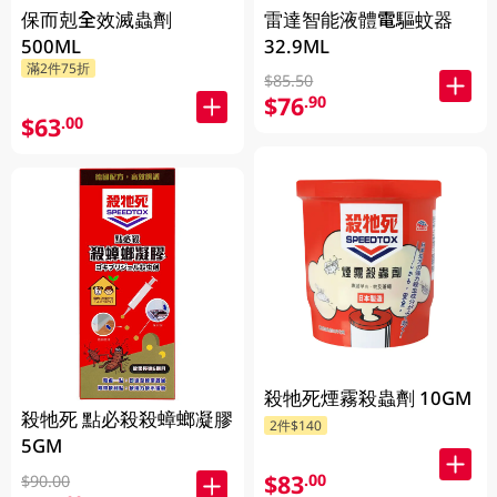
保而剋全效滅蟲劑
雷達智能液體電驅蚊器
500ML
32.9ML
滿2件75折
$85.50
$76
.90
$63
.00
殺牠死煙霧殺蟲劑 10GM
殺牠死 點必殺殺蟑螂凝膠
2件$140
5GM
$83
.00
$90.00