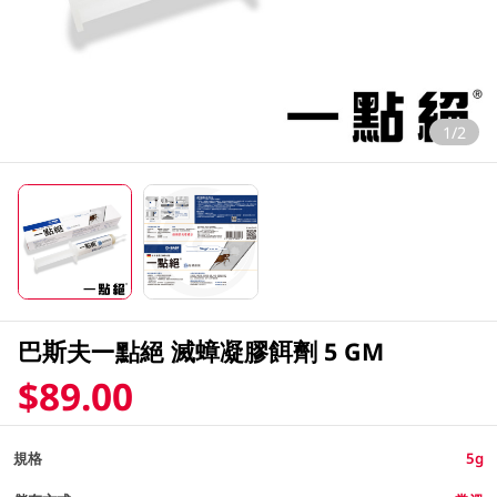
1/2
巴斯夫一點絕 滅蟑凝膠餌劑 5 GM
$89.00
規格
5g