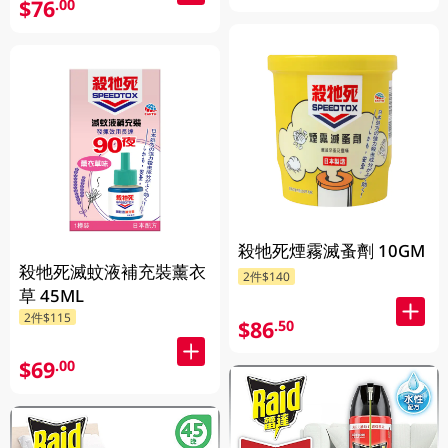
$76
.00
殺牠死煙霧滅蚤劑 10GM
殺牠死滅蚊液補充裝薰衣
2件$140
草 45ML
2件$115
$86
.50
$69
.00