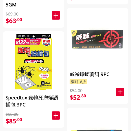
5GM
$69.00
$63
.00
威滅蟑螂藥餌 9PC
滿1件8折
$54.00
$52
.80
Speedtox 殺牠死塵蟎誘
捕包 3PC
$98.00
$85
.00