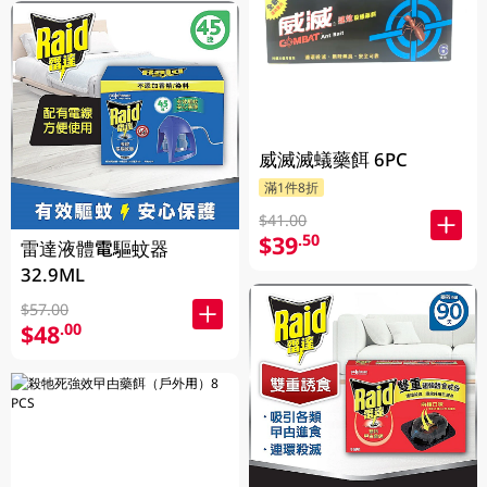
威滅滅蟻藥餌 6PC
滿1件8折
$41.00
$39
.50
雷達液體電驅蚊器
32.9ML
$57.00
$48
.00