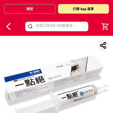
關閉
打開 App 落單
V
alid Until 30 June 2026