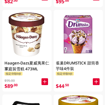
$82
$95
.00
.00
Haagen-Dazs夏威夷果仁
雀巢DRUMSTICK 甜筒香
芋味4件裝
家庭裝雪糕 473ML
指定分類9折
指定分類9折
$95.00
$89
$44
.00
.50