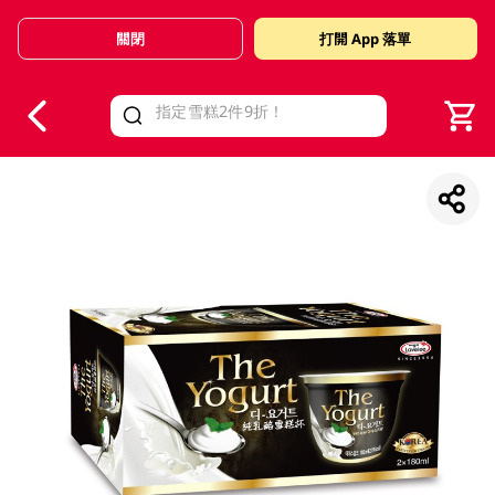
關閉
打開 App 落單
V
alid Until 30 June 2026