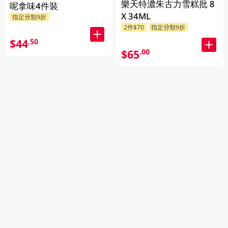
樂天特濃朱古力雪糕批 8
呢拿味4件裝
X 34ML
指定分類9折
2件$70
指定分類9折
$44
.50
$65
.00