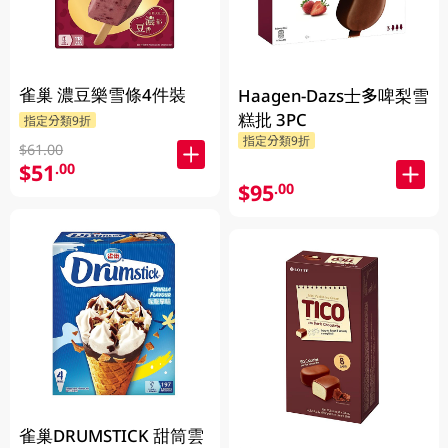
雀巢 濃豆樂雪條4件裝
Haagen-Dazs士多啤梨雪
糕批 3PC
指定分類9折
指定分類9折
$61.00
$51
.00
$95
.00
雀巢DRUMSTICK 甜筒雲