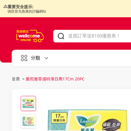
重要安全提示:
慎防冒充惠康的詐騙網站
V
alid Until 30 June 2026
分類
首頁
>
樂而雅零感特薄日用17Cm 20PC