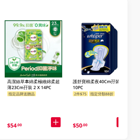
高潔絲草本綿柔極緻綿柔超
護舒寶棉柔夜40Cm孖裝 2 X
薄23Cm孖裝 2 X 14PC
10PC
指定品牌送贈品
2件$75
指定分類88折
指定分類88折
$54
$50
.00
.00