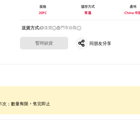
規格
儲存方式
產地
20PC
常溫
China 中
送貨方式
送貨
門市自取
暫時缺貨
同朋友分享
惠1次；數量有限，售完即止