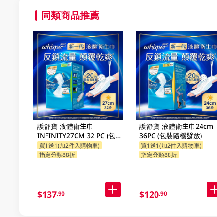
同類商品推薦
護舒寶 液體衛生巾
護舒寶 液體衛生巾24cm
INFINITY27CM 32 PC (包裝
36PC (包裝隨機發放)
隨機發放)
買1送1(加2件入購物車)
買1送1(加2件入購物車)
指定分類88折
指定分類88折
$137
$120
.90
.90