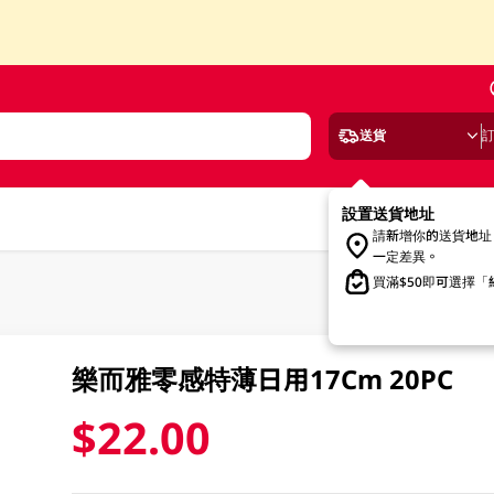
送貨
設置送貨地址
請新增你的送貨地址
一定差異。
買滿$50即可選擇
樂而雅零感特薄日用17Cm 20PC
$22.00