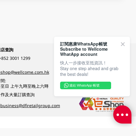
訂閱惠康WhatsApp帳號
Subscribe to Wellcome
網店查詢
付款方式
WhatApp account
+852 3001 1299
快人一步接收至抵資訊！
Stay one step ahead and grab
關注我們
eshop@wellcome.com.hk
the best deals!
間:
至日 上午九時至晚上六時
連結 WhatsApp 帳號
優質纲店認證
合作及大量訂購查詢
business@dfiretailgroup.com
條款及細則
|
私隱政策
|
DFI零售集團