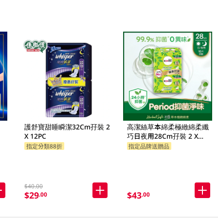
護舒寶甜睡瞬潔32Cm孖裝 2
高潔絲草本綿柔極緻綿柔纖
X 12PC
巧日夜用28Cm孖裝 2 X
10PC
指定分類88折
指定品牌送贈品
指定分類88折
$40.00
$29
$43
.00
.00