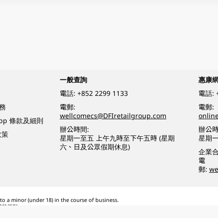
一般查詢
惠康
電話:
+852 2299 1133
電話:
務
電郵:
電郵:
wellcomecs@DFIretailgroup.com
onlin
App 條款及細則
辦公時間:
辦公時
政策
星期一至五 上午九時至下午五時 (星期
星期一
六、日及公眾假期休息)
企業
電
郵:
we
o a minor (under 18) in the course of business.
醉的酒類。