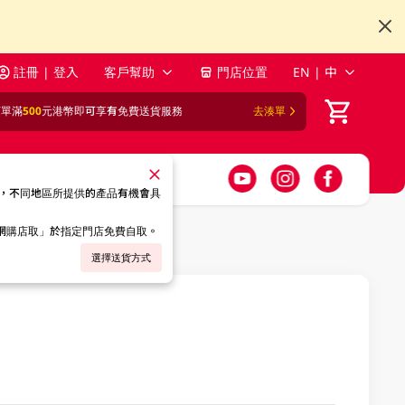
註冊 | 登入
客戶幫助
門店位置
EN | 中
訂單滿
500
元港幣即可享有免費送貨服務
去湊單
，不同地區所提供的產品有機會具
「網購店取」於指定門店免費自取。
選擇送貨方式