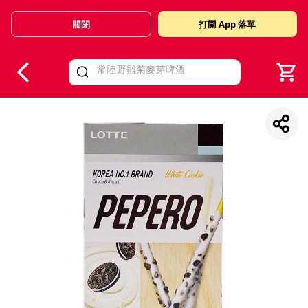
關閉
打開 App 落單
V
alid Until 30 June 2026