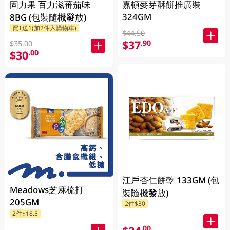
固力果 百力滋蕃茄味
嘉頓麥芽酥餅推廣裝
324GM
8BG (包裝隨機發放)
買1送1(加2件入購物車)
$44.50
$37
.90
$35.00
$30
.00
江戶杏仁餅乾 133GM (包
Meadows芝麻梳打
裝隨機發放)
205GM
2件$30
2件$18.5
.00