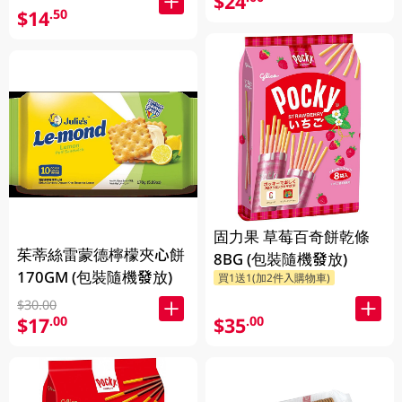
$24
$14
.50
固力果 草莓百奇餅乾條
茱蒂絲雷蒙德檸檬夾心餅
8BG (包裝隨機發放)
170GM (包裝隨機發放)
買1送1(加2件入購物車)
$30.00
$17
$35
.00
.00