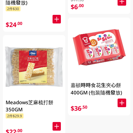
隨機發放)
$6
.00
2件$30
$24
.00
嘉頓時時食花生夾心餅
400GM (包裝隨機發放)
Meadows芝麻梳打餅
$36
.50
350GM
2件$29.9
$22
.00