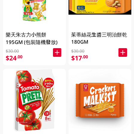
樂天朱古力小熊餅
茱蒂絲花生醬三明治餅乾
180GM
195GM (包裝隨機發放)
$30.00
$30.00
$24
$17
.00
.00