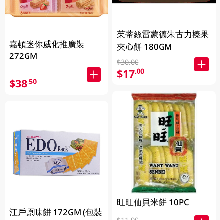
茱蒂絲雷蒙德朱古力榛果
嘉頓迷你威化推廣裝
夾心餅 180GM
272GM
$30.00
$17
.00
$38
.50
旺旺仙貝米餅 10PC
江戶原味餅 172GM (包裝
$11.90