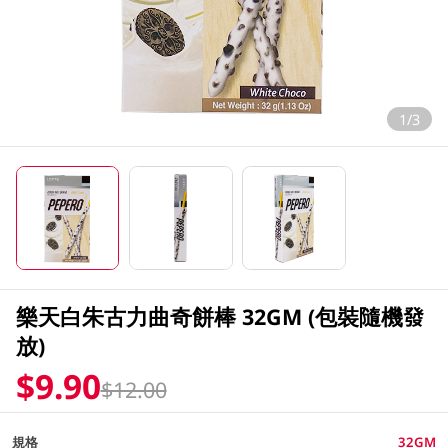
1/3
樂天白朱古力曲奇餅棒 32GM (包裝隨機發
放)
$9.90
$12.00
規格
32GM