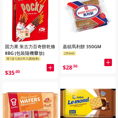
固力果 朱古力百奇餅乾條
嘉頓馬利餅 350GM
8BG (包裝隨機發放)
2件$40
買1送1(加2件入購物車)
$28
.50
$35
.00