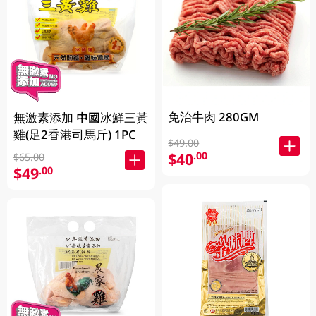
免治牛肉 280GM
無激素添加 中國冰鮮三黃
雞(足2香港司馬斤) 1PC
$49.00
$40
.00
$65.00
$49
.00