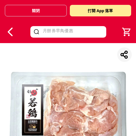
關閉
打開 App 落單
V
alid Until 30 June 2026