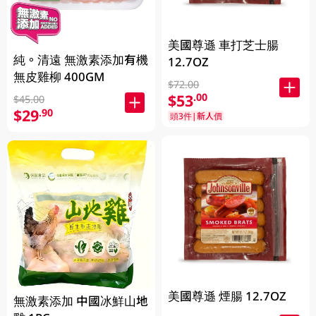
美國尊遜 車打芝士腸
純。清遠 無激素添加有機
12.7OZ
無皮雞柳 400GM
$72.00
$53
.00
$45.00
$29
.90
頭3件|新人價
美國尊遜 煙腸 12.7OZ
無激素添加 中國冰鮮山地