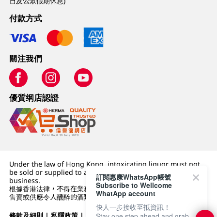
日及公眾假期休息)
付款方式
關注我們
優質纲店認證
Under the law of Hong Kong, intoxicating liquor must not
be sold or supplied to a minor (under 18) in the course of
訂閱惠康WhatsApp帳號
business.
Subscribe to Wellcome
根據香港法律，不得在業務過程中，向未成年人 (18 歲以下人士)
WhatApp account
售賣或供應令人醺醉的酒類。
快人一步接收至抵資訊！
條款及細則
|
私隱政策
|
DFI零售集團
Stay one step ahead and grab