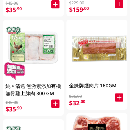
牛肉眼扒SB4+ 200克
$229.00
$45.00
$159
.00
$35
.90
金妹牌煙肉片 160GM
純。清遠 無激素添加有機
無骨雞上脾肉 300 GM
$36.00
$32
.00
$45.00
$35
.90