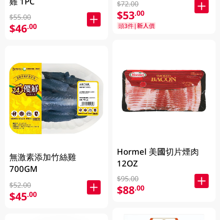
雞 1PC
$72.00
$53
.00
$55.00
$46
.00
頭3件|新人價
Hormel 美國切片煙肉
無激素添加竹絲雞
12OZ
700GM
$95.00
$52.00
$88
.00
$45
.00