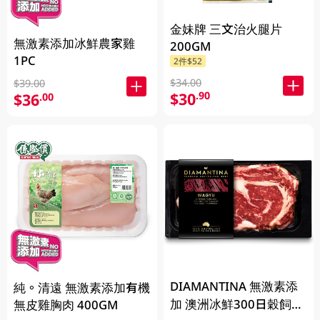
金妹牌 三文治火腿片
無激素添加冰鮮農家雞
200GM
1PC
2件$52
$34.00
$39.00
$30
.90
$36
.00
DIAMANTINA 無激素添
純。清遠 無激素添加有機
加 澳洲冰鮮300日穀飼和
無皮雞胸肉 400GM