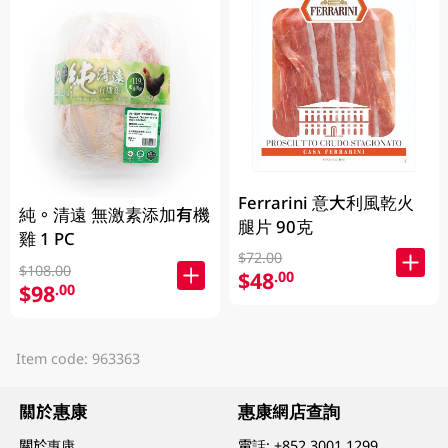
Ferrarini 意大利風乾火
純。清遠 無激素添加有機
腿片 90克
雞 1 PC
$72.00
$108.00
$48
.00
$98
.00
Item code: 963363
關於惠康
惠康網店查詢
關於惠康
電話:
+852 3001 1299