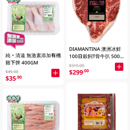
DIAMANTINA 澳洲冰鮮
純。清遠 無激素添加有機
100日穀飼T骨牛扒 500
雞下髀 400GM
克 (包裝隨機發貨)
$319.00
$299
.00
$45.00
$35
.90