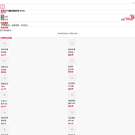
1/
日本叮叮 驅蚊液補充裝 40 ML
$50.00
規格
40ML
儲存方式
常溫
產地
China 中國
送貨
門市自取
送貨方式
推廣優惠
2件$75
$75任揀2件；數量有限，售完即止
商品詳情
照片僅供參考。
Transfluthrin 0.9% w/w
同類商品推薦
保而剋全
殺牠死全
效滅蟲劑
效殺蟲噴
$57.00
500ML
劑
.00
.00
$63
$50
450ML
殺牠死
日本金鳥
點必殺殺
漩渦蚊
$90.00
$79.00
蟑螂凝膠
.00
$76
香-粗卷
.00
$59
5GM
10 PC
雷達雙料
欖菊蚊香
曱甴藥餌
10PC
$47.90
8PC
.90
.00
$12
$43
威滅滅蟻
巴斯夫一
藥餌 6PC
點絕 滅
$41.00
.50
$39
蟑凝膠餌
.00
$89
劑 5 GM
殺牠死煙
雷達全效
霧滅蚤劑
威力滅蟲
10GM
噴霧
.50
.00
$86
$55
500ML