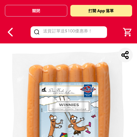
關閉
打開 App 落單
V
alid Until 30 June 2026