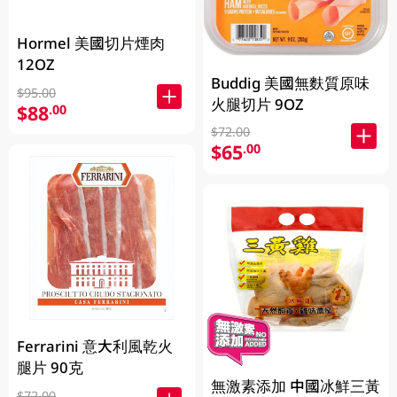
Hormel 美國切片煙肉
12OZ
Buddig 美國無麩質原味
$95.00
火腿切片 9OZ
$88
.00
$72.00
$65
.00
Ferrarini 意大利風乾火
腿片 90克
無激素添加 中國冰鮮三黃
$72.00