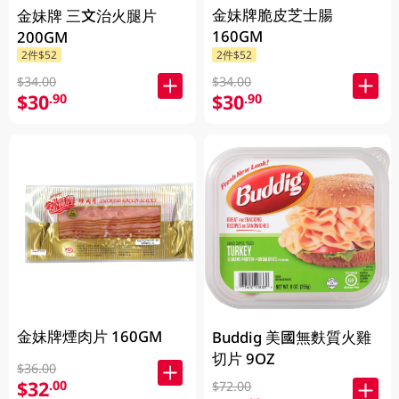
金妹牌脆皮芝士腸
金妹牌 三文治火腿片
160GM
200GM
2件$52
2件$52
$34.00
$34.00
$30
$30
.90
.90
金妹牌煙肉片 160GM
Buddig 美國無麩質火雞
切片 9OZ
$36.00
$32
.00
$72.00