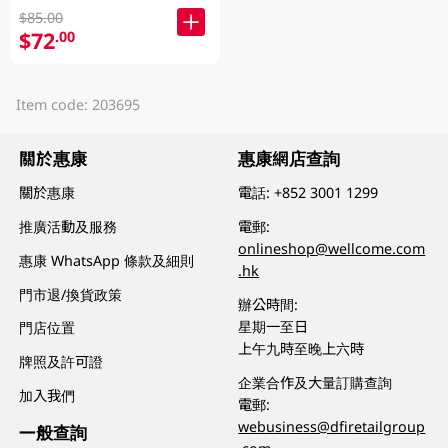
$85.00
$72
.00
Item code: 203695
關於惠康
惠康網店查詢
關於惠康
電話:
+852 3001 1299
推廣活動及服務
電郵:
onlineshop@wellcome.com
惠康 WhatsApp 條款及細則
.hk
門市退/換貨政策
辦公時間:
星期一至日
門店位置
上午九時至晚上六時
牌照及許可證
企業合作及大量訂購查詢
加入我們
電郵:
webusiness@dfiretailgroup
一般查詢