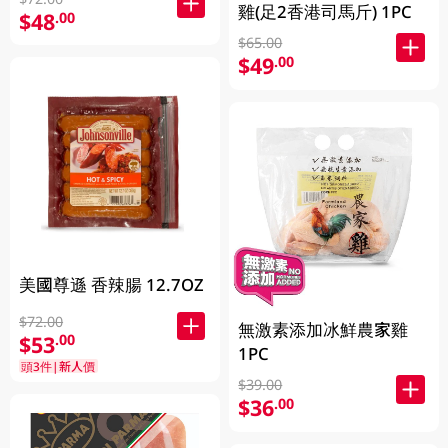
雞(足2香港司馬斤) 1PC
$48
.00
$65.00
$49
.00
美國尊遜 香辣腸 12.7OZ
$72.00
無激素添加冰鮮農家雞
$53
.00
1PC
頭3件|新人價
$39.00
$36
.00