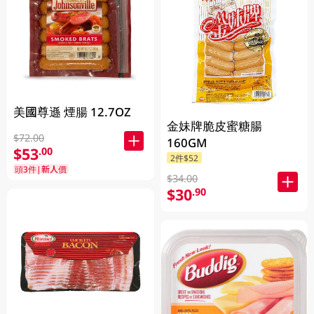
美國尊遜 煙腸 12.7OZ
金妹牌脆皮蜜糖腸
$72.00
160GM
$53
.00
2件$52
頭3件|新人價
$34.00
$30
.90