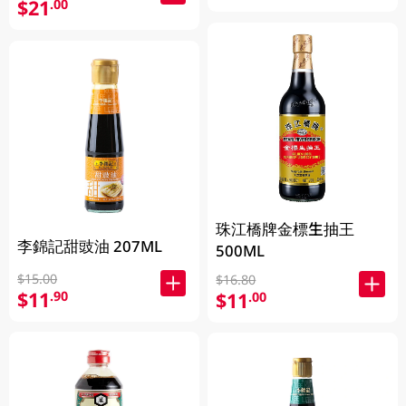
$21
.00
珠江橋牌金標生抽王
李錦記甜豉油 207ML
500ML
$15.00
$16.80
$11
.90
$11
.00