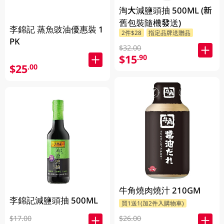
淘大減鹽頭抽 500ML (新
舊包裝隨機發送)
李錦記 蒸魚豉油優惠裝 1
2件$28
指定品牌送贈品
PK
$32.00
$15
.90
$25
.00
牛角燒肉燒汁 210GM
李錦記減鹽頭抽 500ML
買1送1(加2件入購物車)
$26.00
$17.00