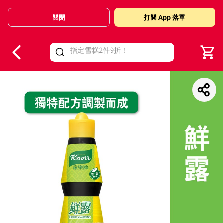
關閉
打開 App 落單
V
alid Until 30 June 2026