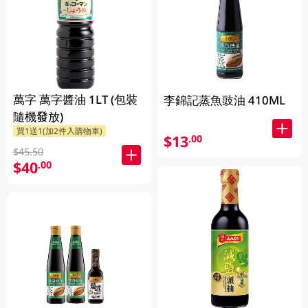
萬字 萬字醬油 1LT (包裝
李錦記蒸魚豉油 410ML
隨機發放)
買1送1(加2件入購物車)
$13
.00
$45.50
$40
.00