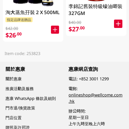
李錦記舊裝特級蠔油唧裝
淘大蒸魚孖裝 2 X 500ML
327GM
指定品牌送贈品
$40.00
$27
.00
$42.00
$26
.00
Item code: 253823
關於惠康
惠康網店查詢
關於惠康
電話:
+852 3001 1299
推廣活動及服務
電郵:
onlineshop@wellcome.com
惠康 WhatsApp 條款及細則
.hk
門市退/換貨政策
辦公時間:
星期一至日
門店位置
上午九時至晚上六時
牌照及許可證