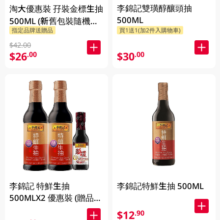
李錦記雙璜醇釀頭抽
淘大優惠裝 孖裝金標生抽
500ML
500ML (新舊包裝隨機發
指定品牌送贈品
買1送1(加2件入購物車)
送)
$42.00
$26
$30
.00
.00
李錦記 特鮮生抽
李錦記特鮮生抽 500ML
500MLX2 優惠裝 (贈品隨
機發放)
$12
.90