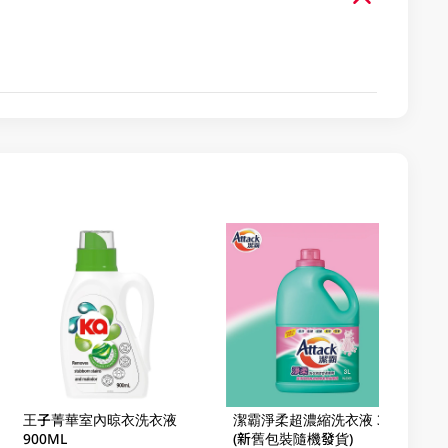
王子菁華室內晾衣洗衣液
潔霸淨柔超濃縮洗衣液 3LT
900ML
(新舊包裝隨機發貨)