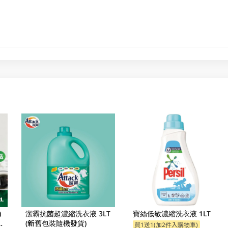
)
潔霸抗菌超濃縮洗衣液 3LT
寶絲低敏濃縮洗衣液 1LT
贈
(新舊包裝隨機發貨)
買1送1(加2件入購物車)