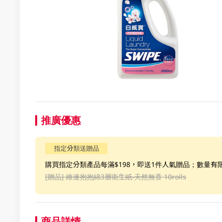
推廣優惠
指定分類送贈品
購買指定分類產品每滿$198，即送1件人氣贈品；數量有
[贈品]
維達抱抱綿3層衛生紙-天然無香 10rolls
商品詳情