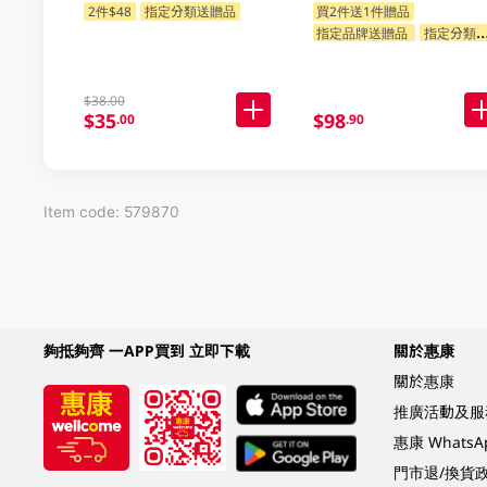
品隨機發送)
2件$48
指定分類送贈品
買2件送1件贈品
指定品牌送贈品
指定分類送贈品
$38.00
$35
$98
.00
.90
Item code: 579870
夠抵夠齊 一APP買到 立即下載
關於惠康
關於惠康
推廣活動及服
惠康 Whats
門市退/換貨