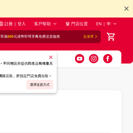
註冊 | 登入
客戶幫助
門店位置
EN | 中
訂單滿
500
元港幣即可享有免費送貨服務
去湊單
，不同地區所提供的產品有機會具
「網購店取」於指定門店免費自取。
選擇送貨方式