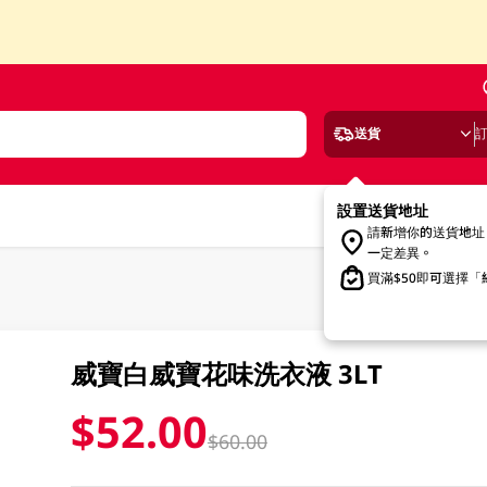
送貨
設置送貨地址
請新增你的送貨地址
一定差異。
買滿$50即可選擇
威寶白威寶花味洗衣液 3LT
$52.00
$60.00