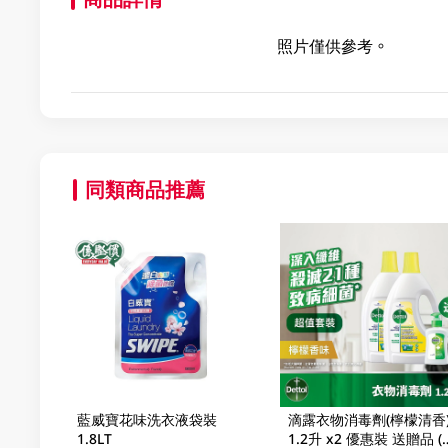
照片僅供參考。
同類商品推薦
藍威寶花味洗衣液袋裝
滴露衣物消毒劑(檸檬清香
1.8LT
1.2升 x2 優惠裝 送贈品 (