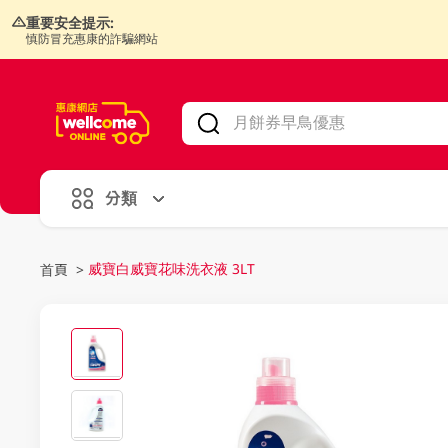
重要安全提示:
慎防冒充惠康的詐騙網站
V
alid Until 30 June 2026
分類
威寶白威寶花味洗衣液 3LT
首頁
>