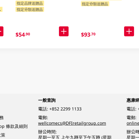
指定品牌送贈品
指定分類送贈品
指定分類送贈品
$54
$93
.90
.70
一般查詢
惠康
電話:
+852 2299 1133
電話:
務
電郵:
電郵:
wellcomecs@DFIretailgroup.com
onlin
App 條款及細則
辦公時間:
辦公時
政策
星期一至五 上午九時至下午五時 (星期
星期一