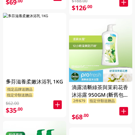
$69
.00
$188.00
$126
.00
多芬滋養柔嫩沐浴乳 1KG
滴露清新綠茶與茉莉花香
指定品牌送贈品
沐浴露 950GM (新舊包裝
指定分類送贈品
2件$79
指定分類送贈品
隨機發貨)
$62.00
$35
.00
$68
.00