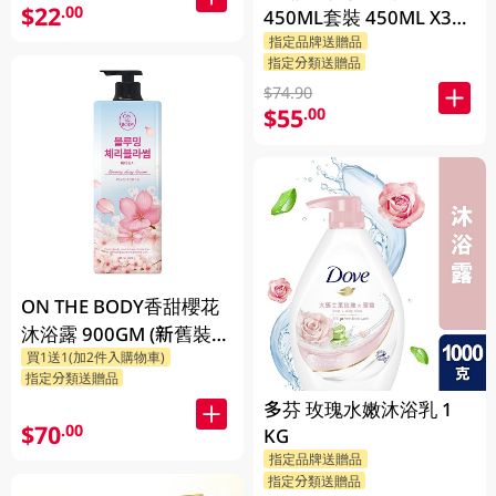
$22
.00
450ML套裝 450ML X3
BP
指定品牌送贈品
指定分類送贈品
$74.90
$55
.00
ON THE BODY香甜櫻花
沐浴露 900GM (新舊裝隨
買1送1(加2件入購物車)
機發貨)
指定分類送贈品
多芬 玫瑰水嫩沐浴乳 1
$70
.00
KG
指定品牌送贈品
指定分類送贈品