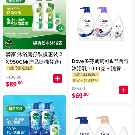
滴露 沐浴露孖裝優惠裝 2
Dove多芬葡萄籽&巴西莓
X 950GM(贈品隨機發送)
沐浴乳 1000克 + 滋養柔
指定分類送贈品
指定品牌送贈品
嫰沐浴乳 1000克 + 隨機
$100.00
指定分類送贈品
贈品 200克
$89
.00
$86.00
$69
.00