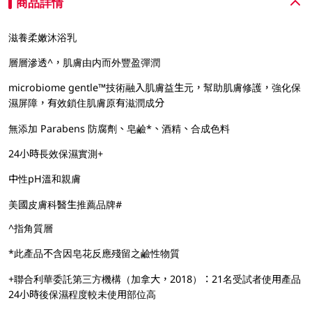
商品詳情
滋養柔嫩沐浴乳
層層滲透^，肌膚由内而外豐盈彈潤
microbiome gentle™技術融入肌膚益生元，幫助肌膚修護，強化保
濕屏障，有效鎖住肌膚原有滋潤成分
無添加 Parabens 防腐劑、皂鹼*、酒精、合成色料
24小時長效保濕實測+
中性pH溫和親膚
美國皮膚科醫生推薦品牌#
^指角質層
*此產品不含因皂花反應殘留之鹼性物質
+聯合利華委託第三方機構（加拿大，2018）：21名受試者使用產品
24小時後保濕程度較未使用部位高