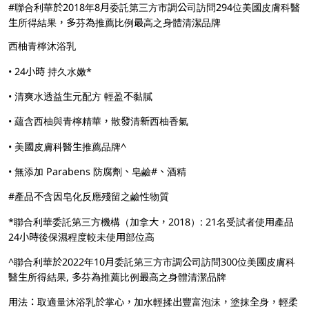
#聯合利華於2018年8月委託第三方市調公司訪問294位美國皮膚科醫
生所得結果，多芬為推薦比例最高之身體清潔品牌
西柚青檸沐浴乳
• 24小時 持久水嫩*
• 清爽水透益生元配方 輕盈不黏膩
• 蘊含西柚與青檸精華，散發清新西柚香氣
• 美國皮膚科醫生推薦品牌^
• 無添加 Parabens 防腐劑、皂鹼#、酒精
#產品不含因皂化反應殘留之鹼性物質
*聯合利華委託第三方機構（加拿大，2018）: 21名受試者使用產品
24小時後保濕程度較未使用部位高
^聯合利華於2022年10月委託第三方市調公司訪問300位美國皮膚科
醫生所得結果, 多芬為推薦比例最高之身體清潔品牌
用法：取適量沐浴乳於掌心，加水輕揉出豐富泡沫，塗抹全身，輕柔