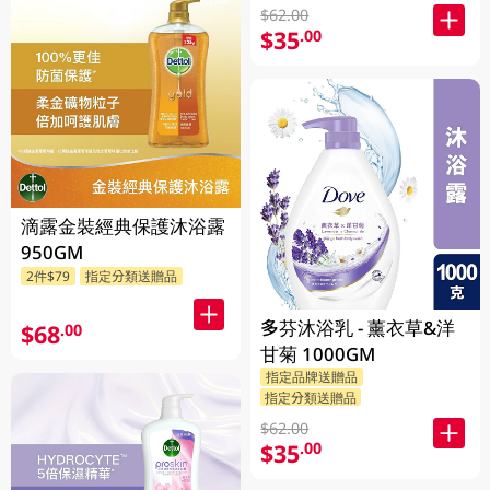
$62.00
$35
.00
滴露金裝經典保護沐浴露
950GM
2件$79
指定分類送贈品
多芬沐浴乳 - 薰衣草&洋
$68
.00
甘菊 1000GM
指定品牌送贈品
指定分類送贈品
$62.00
$35
.00