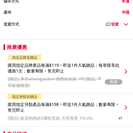
儲存方式
常溫
產地
中國
送貨方式
送貨
推廣優惠
指定品牌送贈品
購買指定品牌產品每滿$119，即送1件人氣贈品；每單限享此
優惠1次；數量有限，售完即止
[贈品]
多芬xHangyodon 摺疊收納箱 1PC(贈品, 不
售罄
可直接購買)
指定分類送贈品
購買指定分類產品每滿$198，即送1件人氣贈品；數量有限，
售完即止
[贈品]
維達抱抱綿3層衛生紙-天然無香 10rolls
x1