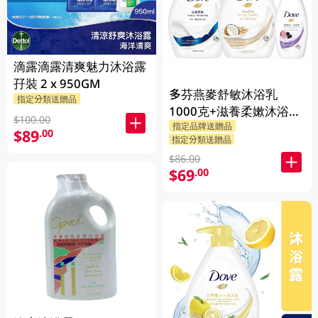
滴露滴露清爽魅力沐浴露
孖裝 2 x 950GM
多芬燕麥舒敏沐浴乳
指定分類送贈品
1000克+滋養柔嫰沐浴乳
$100.00
指定品牌送贈品
1000克+Dove沐浴乳200
$89
.00
指定分類送贈品
克 (隨機發送) 1PK
$86.00
$69
.00