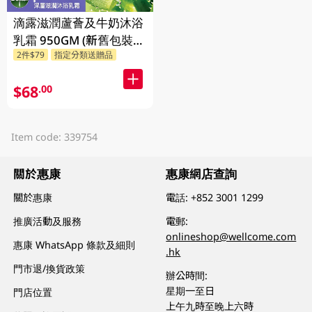
滴露滋潤蘆薈及牛奶沐浴
乳霜 950GM (新舊包裝隨
2件$79
指定分類送贈品
機發貨)
$68
.00
Item code: 339754
關於惠康
惠康網店查詢
關於惠康
電話:
+852 3001 1299
推廣活動及服務
電郵:
onlineshop@wellcome.com
惠康 WhatsApp 條款及細則
.hk
門市退/換貨政策
辦公時間:
星期一至日
門店位置
上午九時至晚上六時