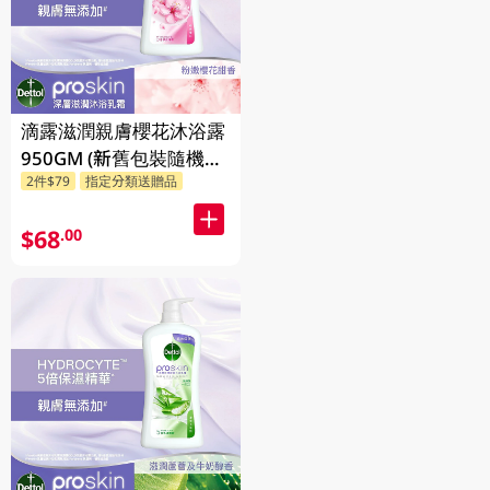
滴露滋潤親膚櫻花沐浴露
950GM (新舊包裝隨機發
2件$79
指定分類送贈品
貨)
$68
.00