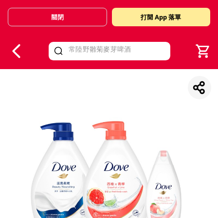
關閉
打開 App 落單
V
alid Until 30 June 2026