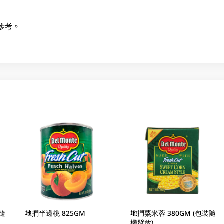
參考。
隨
地捫半邊桃 825GM
地捫粟米蓉 380GM (包裝隨
機發放)