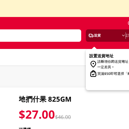
送貨
設置送貨地址
請新增你的送貨地址
一定差異。
買滿$50即可選擇
地捫什果 825GM
$27.00
$46.00