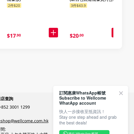
機發放)
2件$20
3件$43.9
$17
$20
.90
.00
訂閱惠康WhatsApp帳號
Subscribe to Wellcome
網店查詢
付款方式
WhatApp account
+852 3001 1299
快人一步接收至抵資訊！
Stay one step ahead and grab
關注我們
eshop@wellcome.com.hk
the best deals!
間:
連結 WhatsApp 帳號