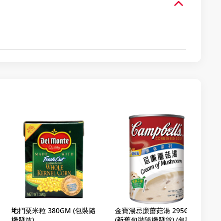
地捫粟米粒 380GM (包裝隨
金寶湯忌廉蘑菇湯 295GM
機發放)
(新舊包裝隨機發貨) (包裝隨