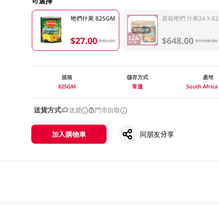
可選擇
地捫什果 825GM
原箱地捫 什果24 X 82
暫時缺貨
$27.00
$648.00
$46.00
$1104.00
規格
儲存方式
產地
825GM
常溫
South Afric
送貨方式
送貨
門市自取
加入購物車
同朋友分享