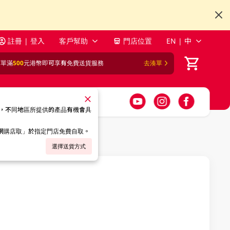
註冊 | 登入
客戶幫助
門店位置
EN | 中
訂單滿
500
元港幣即可享有免費送貨服務
去湊單
，不同地區所提供的產品有機會具
「網購店取」於指定門店免費自取。
選擇送貨方式