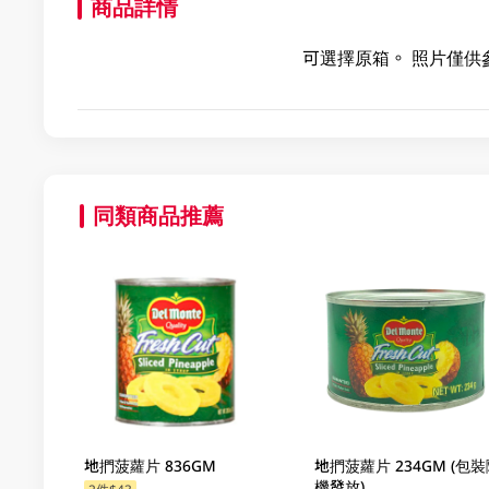
商品詳情
可選擇原箱。 照片僅供
同類商品推薦
地捫菠蘿片 836GM
地捫菠蘿片 234GM (包裝
機發放)