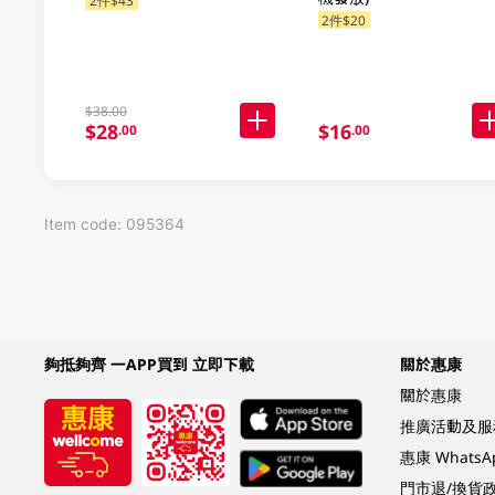
2件$43
2件$20
$38.00
$28
$16
.00
.00
Item code: 095364
夠抵夠齊 一APP買到 立即下載
關於惠康
關於惠康
推廣活動及服
惠康 Whats
門市退/換貨