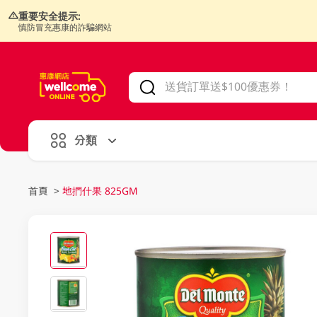
重要安全提示:
慎防冒充惠康的詐騙網站
V
alid Until 30 June 2026
分類
首頁
>
地捫什果 825GM