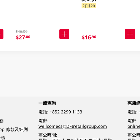
2件$20
$46.00
$27
$16
.00
.90
一般查詢
惠康
電話:
+852 2299 1133
電話:
務
電郵:
電郵:
wellcomecs@DFIretailgroup.com
onlin
App 條款及細則
辦公時間:
辦公時
政策