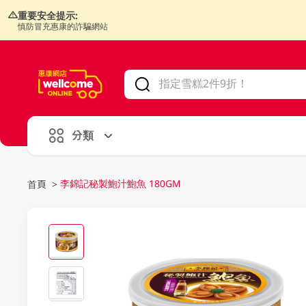
重要安全提示:
慎防冒充惠康的詐騙網站
V
alid Until 30 June 2026
分類
李錦記秘製鮑汁鮑魚 180GM
首頁
>