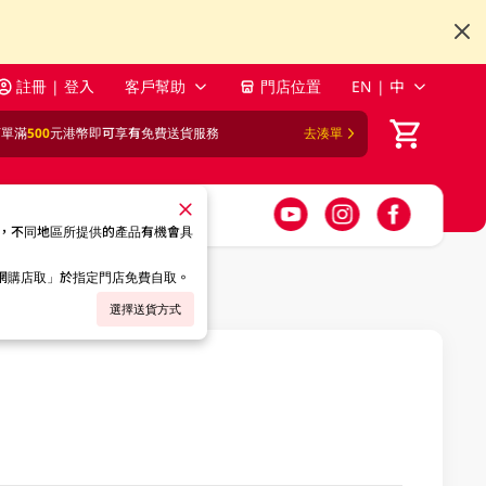
註冊 | 登入
客戶幫助
門店位置
EN | 中
訂單滿
500
元港幣即可享有免費送貨服務
去湊單
，不同地區所提供的產品有機會具
「網購店取」於指定門店免費自取。
選擇送貨方式