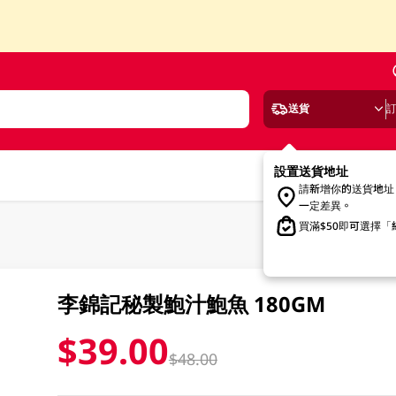
送貨
設置送貨地址
請新增你的送貨地址
一定差異。
買滿$50即可選擇
李錦記秘製鮑汁鮑魚 180GM
$39.00
$48.00