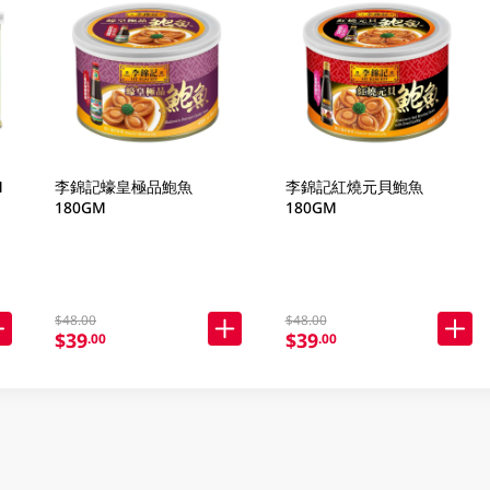
M
李錦記蠔皇極品鮑魚
李錦記紅燒元貝鮑魚
180GM
180GM
$48.00
$48.00
$39
$39
.00
.00