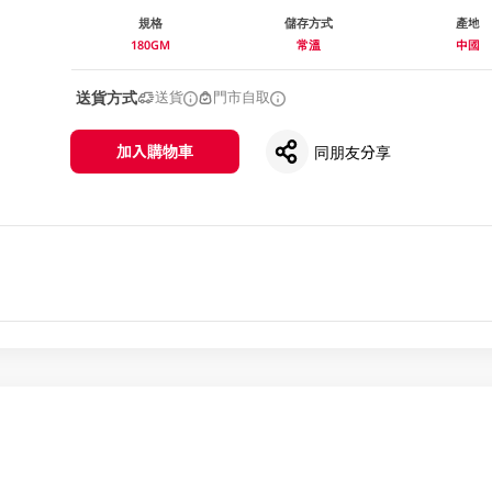
規格
儲存方式
產地
180GM
常溫
中國
送貨方式
送貨
門市自取
加入購物車
同朋友分享