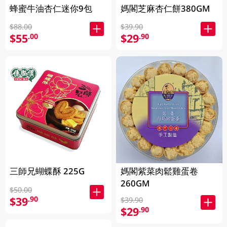
蜂蜜牛油杏仁迷你9包
媽閣芝麻杏仁餅380GM
$88.00
$39.90
$55
$29
.00
.90
三師兄蝴蝶酥 225G
媽閣紫菜肉鬆雞蛋卷
260GM
$50.00
$39
.90
$39.90
$29
.90