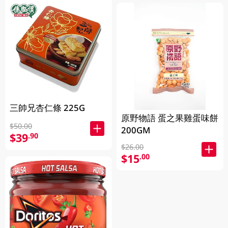
三帥兄杏仁條 225G
原野物語 蛋之果雞蛋味餅
$50.00
200GM
$39
.90
$26.00
$15
.00