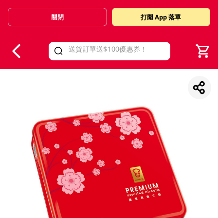
關閉
打開 App 落單
V
alid Until 30 June 2026