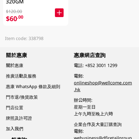
320GM
$120.00
$60
.00
Item code: 338798
關於惠康
惠康網店查詢
關於惠康
電話:
+852 3001 1299
推廣活動及服務
電郵:
onlineshop@wellcome.com
惠康 WhatsApp 條款及細則
.hk
門市退/換貨政策
辦公時間:
星期一至日
門店位置
上午九時至晚上六時
牌照及許可證
企業合作及大量訂購查詢
加入我們
電郵:
webusiness@dfiretailgroup