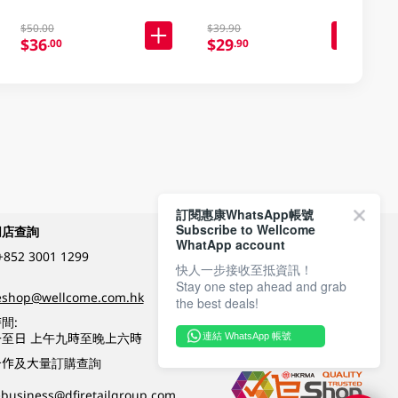
$50.00
$39.90
$36
$29
.00
.90
訂閱惠康WhatsApp帳號
Subscribe to Wellcome
網店查詢
付款方式
WhatApp account
+852 3001 1299
快人一步接收至抵資訊！
Stay one step ahead and grab
關注我們
eshop@wellcome.com.hk
the best deals!
間:
至日 上午九時至晚上六時
連結 WhatsApp 帳號
優質纲店認證
合作及大量訂購查詢
business@dfiretailgroup.com