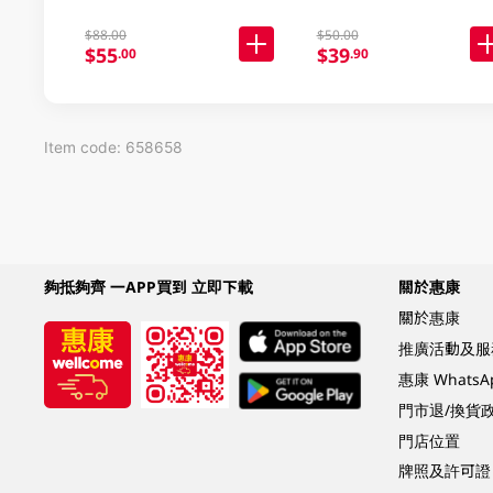
$88.00
$50.00
$55
$39
.00
.90
Item code: 658658
夠抵夠齊 一APP買到 立即下載
關於惠康
關於惠康
推廣活動及服
惠康 Whats
門市退/換貨
門店位置
牌照及許可證