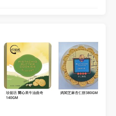
珍懿坊 開心果牛油曲奇
媽閣芝麻杏仁餅380GM
140GM