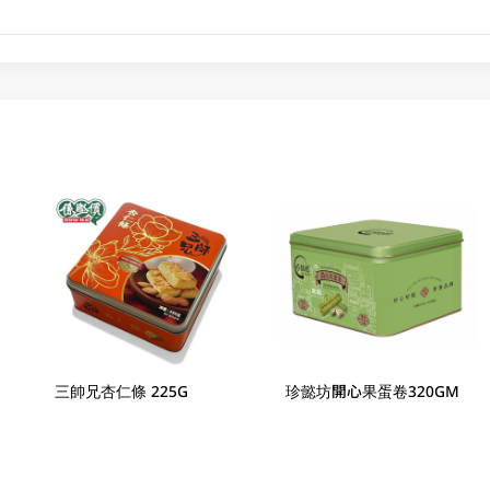
三帥兄杏仁條 225G
珍懿坊開心果蛋卷320GM