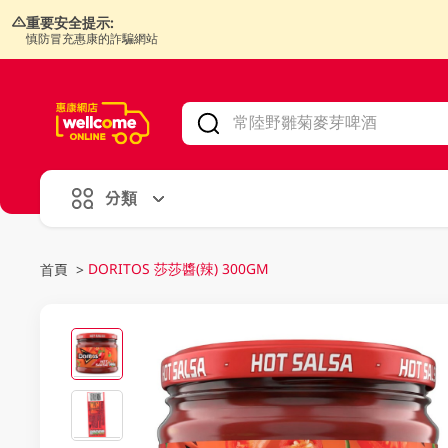
重要安全提示:
慎防冒充惠康的詐騙網站
V
alid Until 30 June 2026
分類
DORITOS 莎莎醬(辣) 300GM
首頁
>