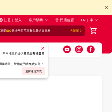
註冊 | 登入
客戶幫助
門店位置
EN | 中
訂單滿
500
元港幣即可享有免費送貨服務
去湊單
，不同地區所提供的產品有機會具
「網購店取」於指定門店免費自取。
選擇送貨方式