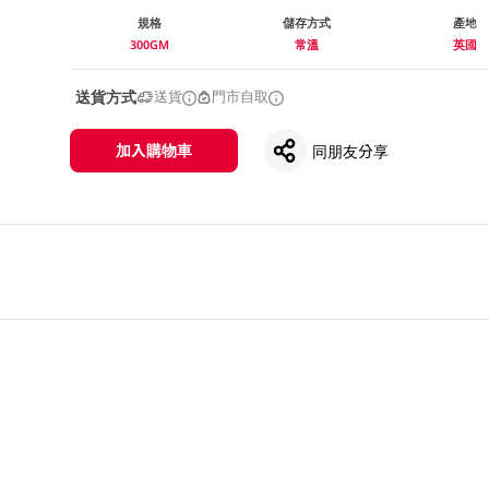
規格
儲存方式
產地
300GM
常溫
英國
送貨方式
送貨
門市自取
加入購物車
同朋友分享