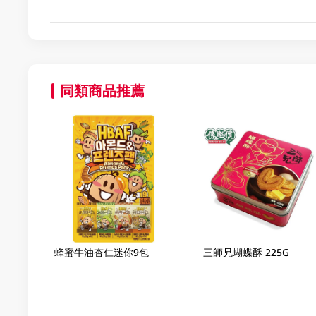
同類商品推薦
蜂蜜牛油杏仁迷你9包
三師兄蝴蝶酥 225G