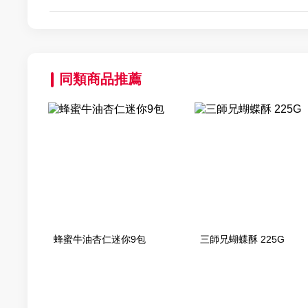
同類商品推薦
蜂蜜牛油杏仁迷你9包
三師兄蝴蝶酥 225G