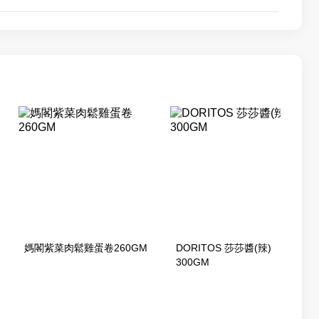
媽閣紫菜肉鬆雞蛋卷260GM
DORITOS 莎莎醬(辣)
300GM