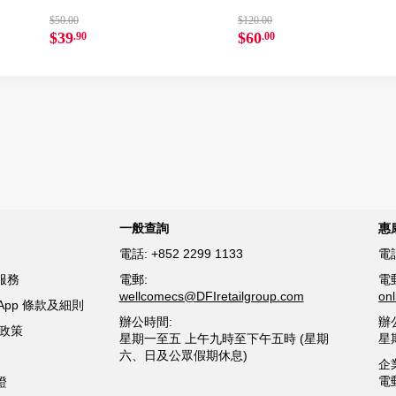
$50.00
$120.00
$39
$60
.90
.00
一般查詢
惠
電話:
+852 2299 1133
電
服務
電郵:
電
wellcomecs@DFIretailgroup.com
on
sApp 條款及細則
辦公時間:
辦
貨政策
星期一至五 上午九時至下午五時 (星期
星
六、日及公眾假期休息)
企
電
證