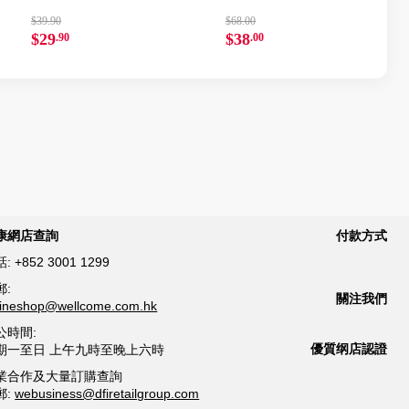
$39.90
$68.00
$29
$38
.90
.00
康網店查詢
付款方式
話:
+852 3001 1299
郵:
關注我們
lineshop@wellcome.com.hk
公時間:
優質纲店認證
期一至日 上午九時至晚上六時
業合作及大量訂購查詢
郵:
webusiness@dfiretailgroup.com