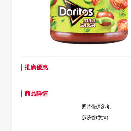
推廣優惠
商品詳情
照片僅供參考。
莎莎醬(微辣)