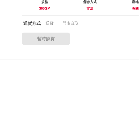
規格
儲存方式
產地
300GM
常溫
英國
送貨方式
送貨
門市自取
暫時缺貨