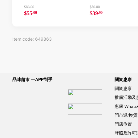
$88.00
$50.00
$55
$39
.00
.90
Item code: 649863
品味超市 一APP到手
關於惠康
關於惠康
推廣活動及
惠康 What
門市退/換
門店位置
牌照及許可