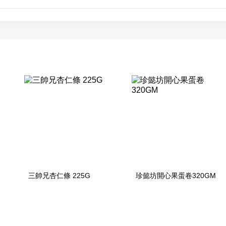
三帥兄杏仁條 225G
珍懿坊開心果蛋卷320GM