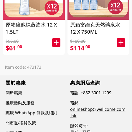
原箱維他純蒸溜水 12 X
原箱富維克天然礦泉水
1.5LT
12 X 750ML
$96.00
$180.00
$61
$114
.00
.00
Item code: 473173
關於惠康
惠康網店查詢
關於惠康
電話:
+852 3001 1299
推廣活動及服務
電郵:
onlineshop@wellcome.com
惠康 WhatsApp 條款及細則
.hk
門市退/換貨政策
辦公時間: