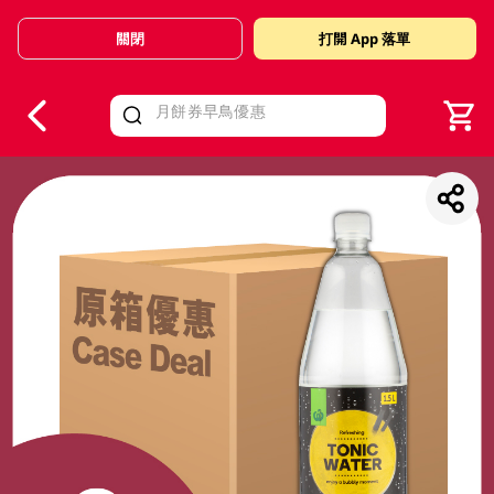
關閉
打開 App 落單
V
alid Until 30 June 2026