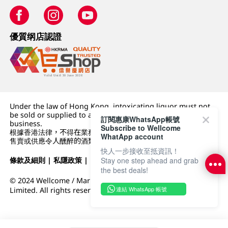
優質纲店認證
Under the law of Hong Kong, intoxicating liquor must not
be sold or supplied to a minor (under 18) in the course of
訂閱惠康WhatsApp帳號
business.
Subscribe to Wellcome
根據香港法律，不得在業務過程中，向未成年人 (18 歲以下人士)
WhatApp account
售賣或供應令人醺醉的酒類。
快人一步接收至抵資訊！
條款及細則
|
私隱政策
|
DFI零售集團
Stay one step ahead and grab
the best deals!
© 2024 Wellcome / Market Place. The Dairy Farm Company
連結 WhatsApp 帳號
Limited. All rights reserved.