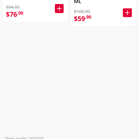
ML
$84.00
$108.00
$76
.00
$59
.90
Item code: 164194