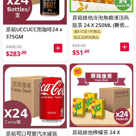
原箱維他冷泡無糖凍頂烏
龍茶 24 X 250ML (新舊包
原箱UCCUCC黑咖啡24 x
滿$70送1件贈品
裝隨機發貨)
375GM
指定品牌送贈品
$58.00
$408.00
$51
.60
$283
.00
原箱維他檸檬茶 24 X
原箱可口可樂汽水罐裝