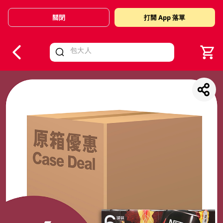
關閉
打開 App 落單
V
alid Until 30 June 2026