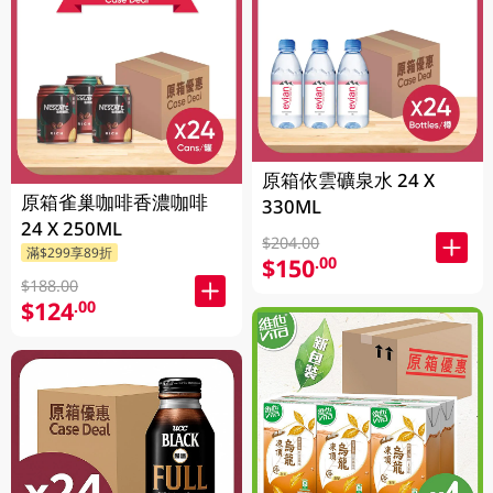
原箱依雲礦泉水 24 X
原箱雀巢咖啡香濃咖啡
330ML
24 X 250ML
$204.00
滿$299享89折
$150
.00
$188.00
$124
.00