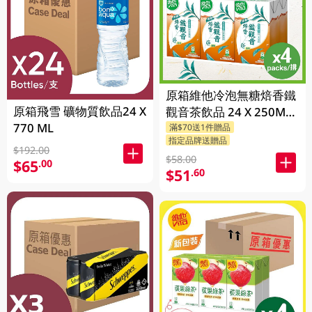
原箱維他冷泡無糖焙香鐵
原箱飛雪 礦物質飲品24 X
觀音茶飲品 24 X 250ML
770 ML
滿$70送1件贈品
(新舊包裝隨機發貨)
指定品牌送贈品
$192.00
$58.00
$65
.00
$51
.60