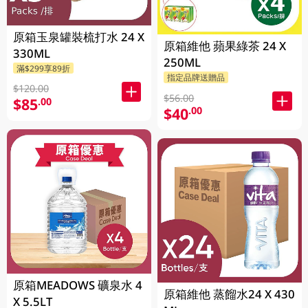
原箱玉泉罐裝梳打水 24 X
原箱維他 蘋果綠茶 24 X
330ML
250ML
滿$299享89折
指定品牌送贈品
$120.00
$56.00
$85
.00
$40
.00
原箱MEADOWS 礦泉水 4
原箱維他 蒸餾水24 X 430
X 5.5LT