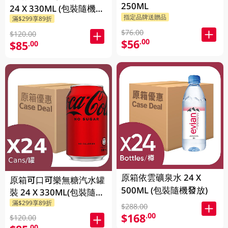
250ML
24 X 330ML (包裝隨機發
指定品牌送贈品
滿$299享89折
送)
$76.00
$120.00
$56
.00
$85
.00
原箱依雲礦泉水 24 X
原箱可口可樂無糖汽水罐
500ML (包裝隨機發放)
裝 24 X 330ML(包裝隨機
滿$299享89折
發送)
$288.00
$168
.00
$120.00
.00