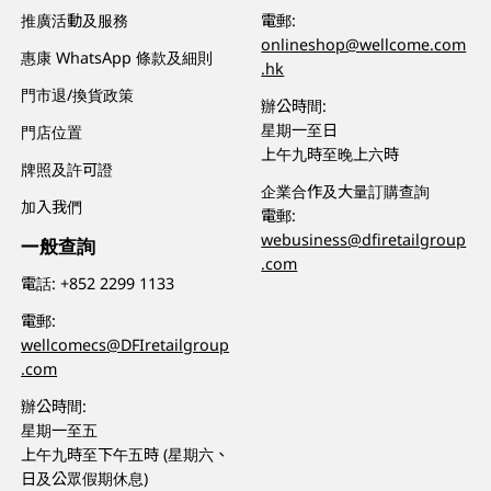
推廣活動及服務
電郵:
onlineshop@wellcome.com
惠康 WhatsApp 條款及細則
.hk
門市退/換貨政策
辦公時間:
星期一至日
門店位置
上午九時至晚上六時
牌照及許可證
企業合作及大量訂購查詢
加入我們
電郵:
webusiness@dfiretailgroup
一般查詢
.com
電話:
+852 2299 1133
電郵:
wellcomecs@DFIretailgroup
.com
辦公時間:
星期一至五
上午九時至下午五時 (星期六、
日及公眾假期休息)