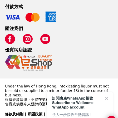
付款方式
關注我們
優質纲店認證
Under the law of Hong Kong, intoxicating liquor must not
be sold or supplied to a minor (under 18) in the course of
business.
訂閱惠康WhatsApp帳號
根據香港法律，不得在業務過程中，向未成年人 (18 歲以下人士)
Subscribe to Wellcome
售賣或供應令人醺醉的酒類。
WhatApp account
條款及細則
|
私隱政策
|
DFI零售集團
快人一步接收至抵資訊！