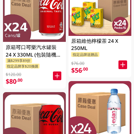
原箱維他檸檬茶 24 X
原箱可口可樂汽水罐裝
250ML
24 X 330ML (包裝隨機發
指定品牌送贈品
滿$299享89折
送)
$76.00
指定品牌享$20換購
$56
.00
$120.00
$80
.00