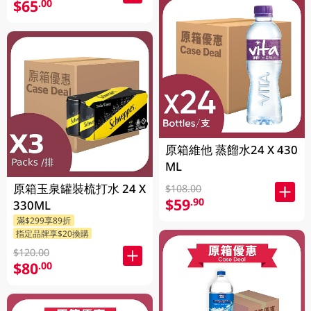
$65
.00
原箱維他 蒸餾水24 X 430
ML
原箱玉泉罐裝梳打水 24 X
$108.00
$59
.90
330ML
滿$299享89折
指定品牌享$20換購
$120.00
$80
.00