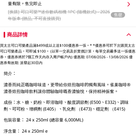
量有限，售完即止
[换購]
可口可樂™️迷你數碼相機 1PC (隨機款式) - 2026
售罄
年版本 (贈品, 不可直接購買)
商品詳情
買太古可口可樂產品滿$499或以上送$100優惠券一張。* *優惠券可於下次購買太古
可口可樂產品，可即減 $100。 (以單一交易及折實價計算，每單交易最多送一張優惠
券。優惠券將於7個工作天內存入用戶帳戶內) 優惠期: 07/08/2026 - 13/08/2026 優
惠券有效期: 派發起30日内
簡介：
濃香而純正嘅咖啡味道，更帶給你焙煎咖啡的獨有風味。雀巢咖啡®
濃香焙煎咖啡飲料讓你體驗咖啡嘅香濃愉悅，保持精神振奮。
成份：水、糖、奶粉、即溶咖啡、酸度調節劑 (E500、E332)、調味
劑、可可粉、增稠劑 (E405）、乳化劑 （E473)、穩定劑 （E415)
包裝容量： 24 x 250ml (總容量 6,000ML)
淨含量： 24 x 250ml e