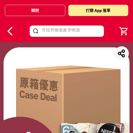
關閉
打開 App 落單
V
alid Until 30 June 2026