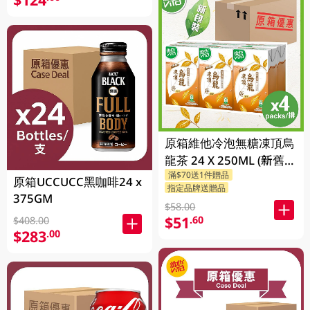
原箱維他冷泡無糖凍頂烏
龍茶 24 X 250ML (新舊包
滿$70送1件贈品
裝隨機發貨)
原箱UCCUCC黑咖啡24 x
指定品牌送贈品
375GM
$58.00
$51
.60
$408.00
$283
.00