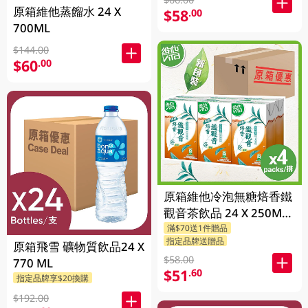
原箱維他蒸餾水 24 X
$58
.00
700ML
$144.00
$60
.00
原箱維他冷泡無糖焙香鐵
觀音茶飲品 24 X 250ML
滿$70送1件贈品
(新舊包裝隨機發貨)
指定品牌送贈品
原箱飛雪 礦物質飲品24 X
$58.00
770 ML
$51
.60
指定品牌享$20換購
$192.00