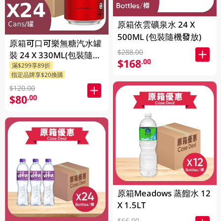
原箱依雲礦泉水 24 X
500ML (包裝隨機發放)
原箱可口可樂無糖汽水罐
$288.00
裝 24 X 330ML(包裝隨機
$168
.00
滿$299享89折
發送)
指定品牌享$20換購
$120.00
$80
.00
原箱Meadows 蒸餾水 12
X 1.5LT
$66.00