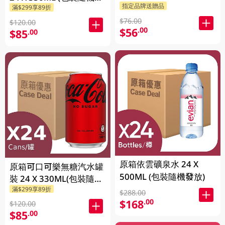
指定品牌送贈品
滿$299享89折
送)
$76.00
$120.00
$56
.00
$85
.00
原箱依雲礦泉水 24 X
原箱可口可樂無糖汽水罐
500ML (包裝隨機發放)
裝 24 X 330ML(包裝隨機
滿$299享89折
發送)
$288.00
$168
.00
$120.00
$85
.00