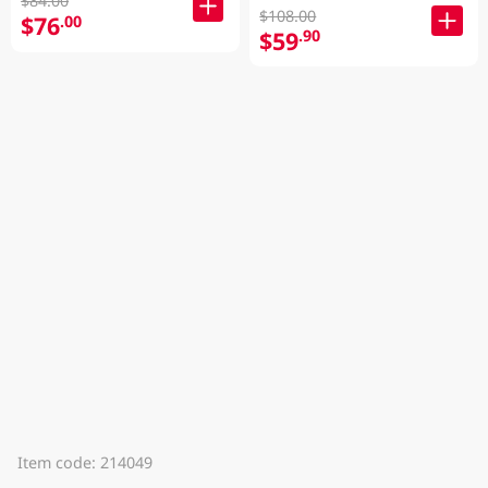
$84.00
$108.00
$76
.00
$59
.90
Item code: 214049