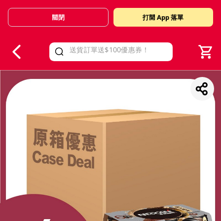
關閉
打開 App 落單
V
alid Until 30 June 2026