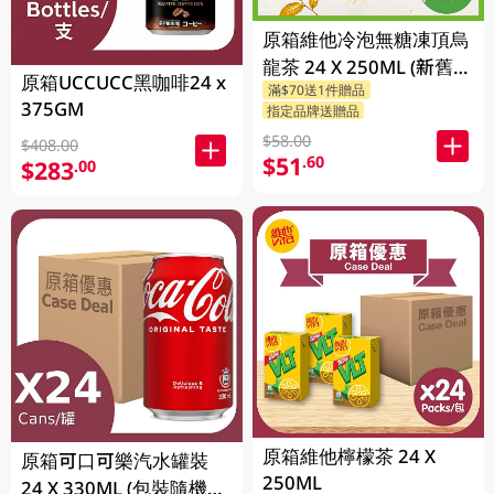
原箱維他冷泡無糖凍頂烏
龍茶 24 X 250ML (新舊包
原箱UCCUCC黑咖啡24 x
滿$70送1件贈品
裝隨機發貨)
375GM
指定品牌送贈品
$58.00
$408.00
$51
.60
$283
.00
原箱維他檸檬茶 24 X
原箱可口可樂汽水罐裝
250ML
24 X 330ML (包裝隨機發