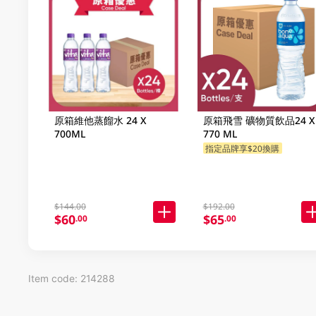
原箱維他蒸餾水 24 X
原箱飛雪 礦物質飲品24 X
700ML
770 ML
指定品牌享$20換購
$144.00
$192.00
$60
$65
.00
.00
Item code: 214288