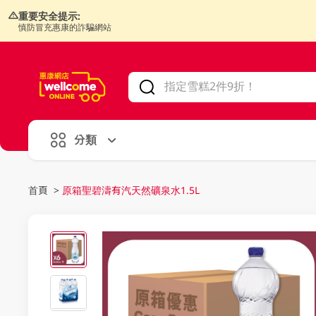
重要安全提示:
慎防冒充惠康的詐騙網站
V
alid Until 30 June 2026
分類
首頁
>
原箱聖碧濤有汽天然礦泉水1.5L