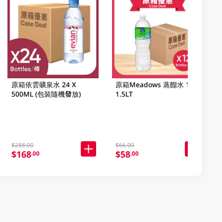
原箱依雲礦泉水 24 X
原箱Meadows 蒸餾水 12 X
500ML (包裝隨機發放)
1.5LT
$288.00
$66.00
$168
$58
.00
.00