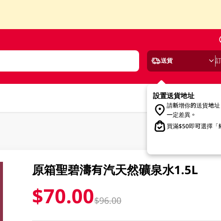
送貨
設置送貨地址
請新增你的送貨地址
一定差異。
買滿$50即可選擇
原箱聖碧濤有汽天然礦泉水1.5L
$70.00
$96.00