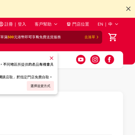
註冊 | 登入
客戶幫助
門店位置
EN | 中
訂單滿
500
元港幣即可享有免費送貨服務
去湊單
，不同地區所提供的產品有機會具
「網購店取」於指定門店免費自取。
選擇送貨方式