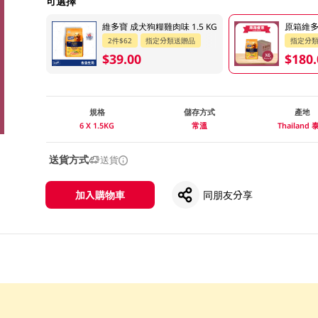
可選擇
維多寶 成犬狗糧雞肉味 1.5 KG
原箱維多寶
2件$62
指定分類送贈品
指定分
$39.00
$180.
規格
儲存方式
產地
6 X 1.5KG
常溫
Thailand 
送貨方式
送貨
加入購物車
同朋友分享