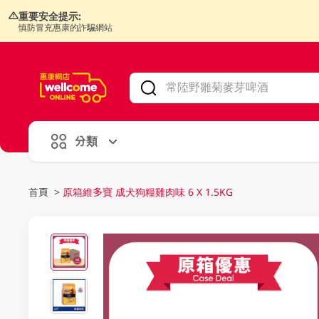
重要安全提示:
慎防冒充惠康的詐騙網站
V
alid Until 30 June 2026
分類
首頁
>
原箱維多寶 成犬狗糧雞肉味 6 X 1.5KG