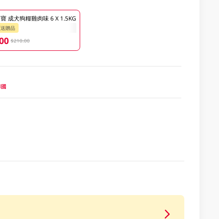
 成犬狗糧雞肉味 6 X 1.5KG
類送贈品
00
$210.00
泰國