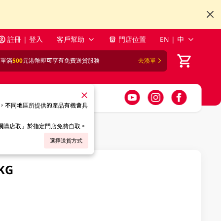
註冊 | 登入
客戶幫助
門店位置
EN | 中
訂單滿
500
元港幣即可享有免費送貨服務
去湊單
，不同地區所提供的產品有機會具
「網購店取」於指定門店免費自取。
選擇送貨方式
KG