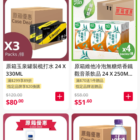
原箱玉泉罐裝梳打水 24 X
原箱維他冷泡無糖焙香鐵
330ML
觀音茶飲品 24 X 250ML
滿$299享89折
滿$70送1件贈品
(新舊包裝隨機發貨)
指定品牌享$20換購
指定品牌送贈品
$120.00
$58.00
$80
$51
.00
.60