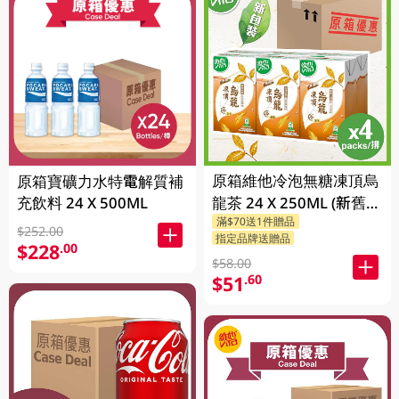
原箱維他冷泡無糖凍頂烏
原箱寶礦力水特電解質補
充飲料 24 X 500ML
龍茶 24 X 250ML (新舊包
滿$70送1件贈品
裝隨機發貨)
$252.00
指定品牌送贈品
$228
.00
$58.00
$51
.60