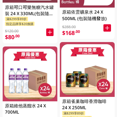
原箱可口可樂無糖汽水罐
原箱依雲礦泉水 24 X
裝 24 X 330ML(包裝隨機
500ML (包裝隨機發放)
滿$299享89折
發送)
指定品牌享$20換購
$288.00
$120.00
$168
.00
$80
.00
原箱雀巢咖啡香滑咖啡
原箱維他蒸餾水 24 X
24 X 250ML
700ML
滿$299享89折