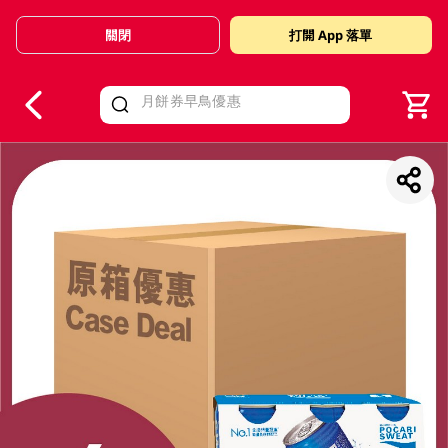
關閉
打開 App 落單
V
alid Until 30 June 2026