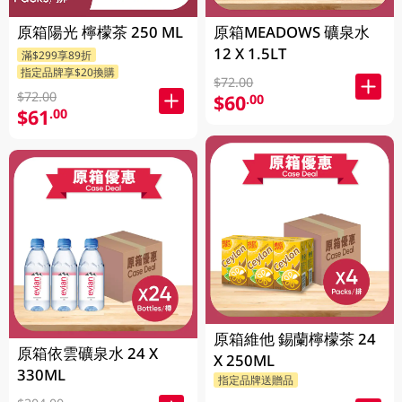
原箱陽光 檸檬茶 250 ML
原箱MEADOWS 礦泉水
12 X 1.5LT
滿$299享89折
指定品牌享$20換購
$72.00
$72.00
$60
.00
$61
.00
原箱維他 錫蘭檸檬茶 24
原箱依雲礦泉水 24 X
X 250ML
330ML
指定品牌送贈品