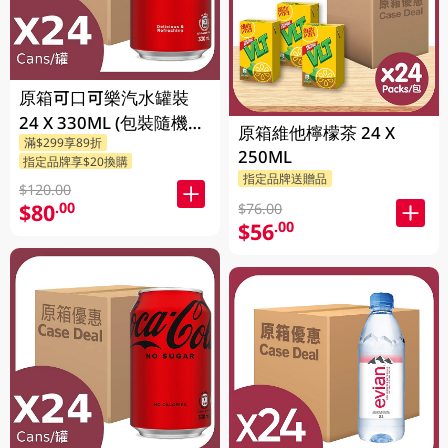
原箱可口可樂汽水罐裝
24 X 330ML (包裝隨機發
原箱維他檸檬茶 24 X
滿$299享89折
送)
250ML
指定品牌享$20換購
指定品牌送贈品
$120.00
$80
.00
$76.00
$56
.00