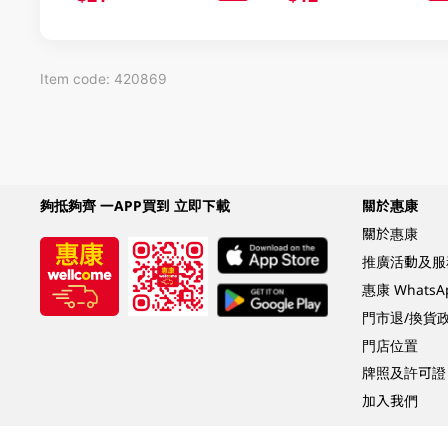
Item code: 420869
夠抵夠齊 一APP買到 立即下載
關於惠康
關於惠康
推廣活動及服
惠康 Whats
門市退/換貨
門店位置
牌照及許可證
加入我們