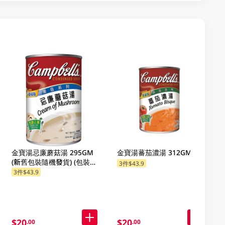
金寶湯忌廉蘑菇湯 295GM
金寶湯蕃茄濃湯 312GM
(新舊包裝隨機發貨) (包裝隨
3件$43.9
機發放)
3件$43.9
$20
$20
.00
.00