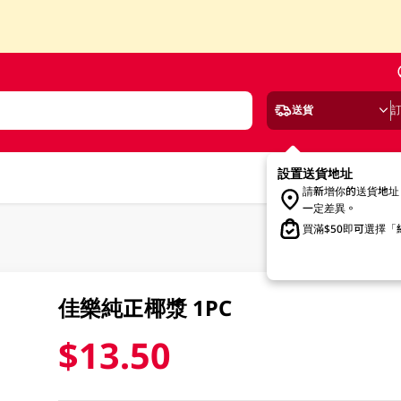
送貨
設置送貨地址
請新增你的送貨地址
一定差異。
買滿$50即可選擇
佳樂純正椰漿 1PC
$13.50