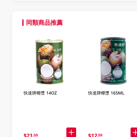
同類商品推薦
快達牌椰漿 14OZ
快達牌椰漿 165ML
$21
$12
.50
.50