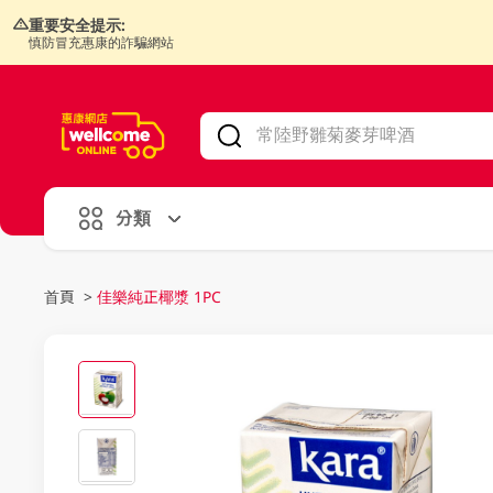
重要安全提示:
慎防冒充惠康的詐騙網站
V
alid Until 30 June 2026
分類
首頁
>
佳樂純正椰漿 1PC