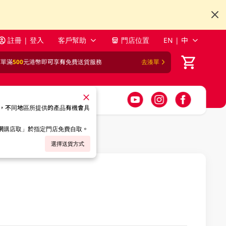
註冊 | 登入
客戶幫助
門店位置
EN | 中
訂單滿
500
元港幣即可享有免費送貨服務
去湊單
，不同地區所提供的產品有機會具
「網購店取」於指定門店免費自取。
選擇送貨方式