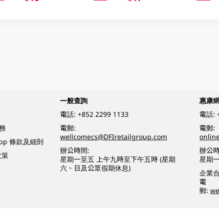
一般查詢
惠康
電話:
+852 2299 1133
電話:
務
電郵:
電郵:
wellcomecs@DFIretailgroup.com
onlin
App 條款及細則
辦公時間:
辦公時
政策
星期一至五 上午九時至下午五時 (星期
星期一
六、日及公眾假期休息)
企業
電
郵:
we