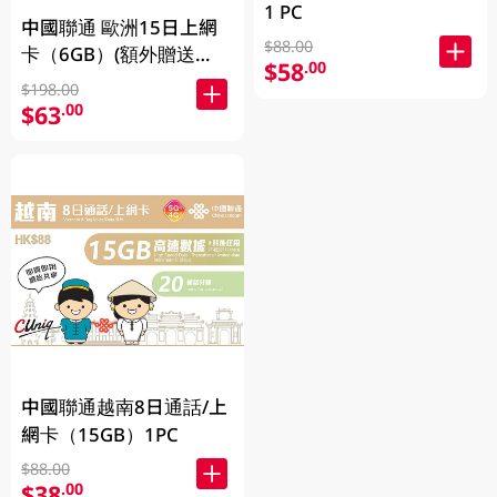
1 PC
中國聯通 歐洲15日上網
$88.00
卡（6GB）(額外贈送
$58
.00
2GB）(新舊包裝隨機發
$198.00
貨)
$63
.00
中國聯通越南8日通話/上
網卡（15GB）1PC
$88.00
$38
.00