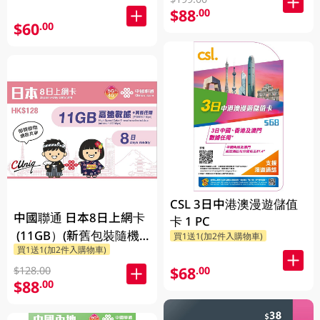
$88
.00
$60
.00
CSL 3日中港澳漫遊儲值
中國聯通 日本8日上網卡
卡 1 PC
(11GB）(新舊包裝隨機
買1送1(加2件入購物車)
買1送1(加2件入購物車)
發貨)
$68
.00
$128.00
$88
.00