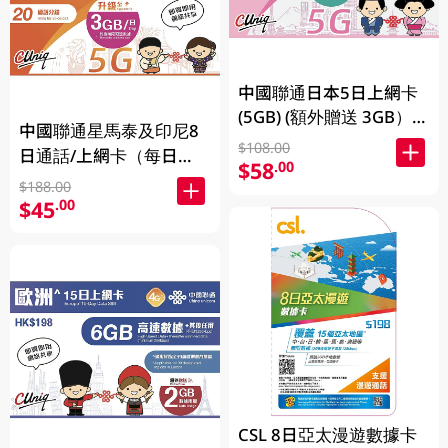
中國聯通日本5日上網卡
(5GB) (額外贈送 3GB）
中國聯通星馬泰及印尼8
(新舊包裝隨機發貨) 1PC
$108.00
日通話/上網卡（每日
$58
.00
3GB）(新舊包裝隨機發
$188.00
貨)1PC
$45
.00
CSL 8日亞太漫遊數據卡