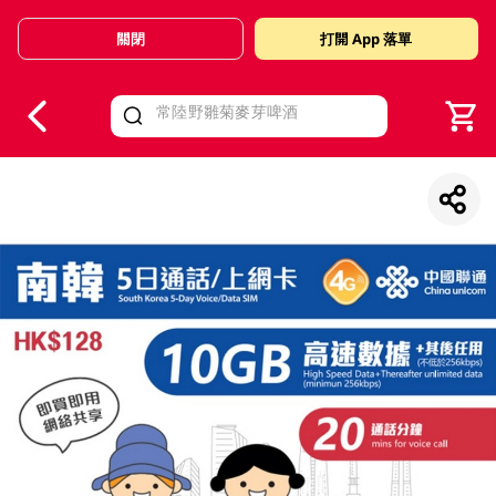
關閉
打開 App 落單
V
alid Until 30 June 2026