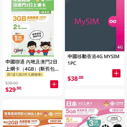
中國移動香港4G MYSIM
中國聯通 內地及澳門2日
1PC
上網卡（4GB）(新舊包裝
買1送1(加2件入購物車)
隨機發貨)
$38
.00
$38.00
$29
.90